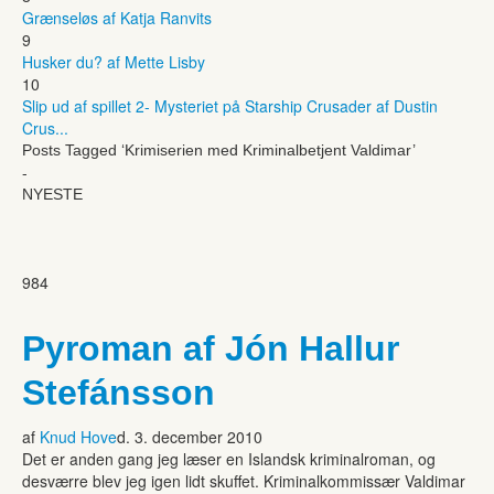
Grænseløs af Katja Ranvits
9
Husker du? af Mette Lisby
10
Slip ud af spillet 2- Mysteriet på Starship Crusader af Dustin
Crus...
Posts Tagged ‘Krimiserien med Kriminalbetjent Valdimar’
-
NYESTE
984
Pyroman af Jón Hallur
Stefánsson
af
Knud Hove
d. 3. december 2010
Det er anden gang jeg læser en Islandsk kriminalroman, og
desværre blev jeg igen lidt skuffet. Kriminalkommissær Valdimar