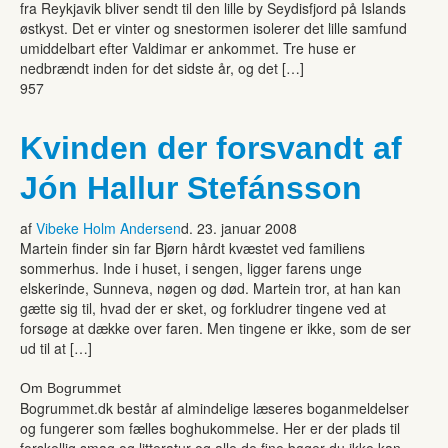
fra Reykjavik bliver sendt til den lille by Seydisfjord på Islands
østkyst. Det er vinter og snestormen isolerer det lille samfund
umiddelbart efter Valdimar er ankommet. Tre huse er
nedbrændt inden for det sidste år, og det […]
957
Kvinden der forsvandt af
Jón Hallur Stefánsson
af
Vibeke Holm Andersen
d. 23. januar 2008
Martein finder sin far Bjørn hårdt kvæstet ved familiens
sommerhus. Inde i huset, i sengen, ligger farens unge
elskerinde, Sunneva, nøgen og død. Martein tror, at han kan
gætte sig til, hvad der er sket, og forkludrer tingene ved at
forsøge at dække over faren. Men tingene er ikke, som de ser
ud til at […]
Om Bogrummet
Bogrummet.dk består af almindelige læseres boganmeldelser
og fungerer som fælles boghukommelse. Her er der plads til
forskellig smag og litteratur og alle de fine bøger du ikke kan