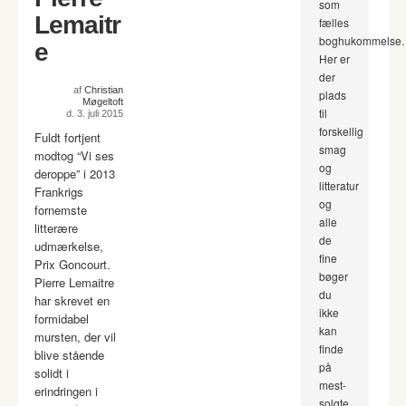
som
Lemaitr
fælles
boghukommelse.
e
Her er
der
af
Christian
plads
Møgeltoft
til
d. 3. juli 2015
forskellig
Fuldt fortjent
smag
modtog “Vi ses
og
deroppe” i 2013
litteratur
Frankrigs
og
fornemste
alle
litterære
de
udmærkelse,
fine
Prix Goncourt.
bøger
Pierre Lemaitre
du
har skrevet en
ikke
formidabel
kan
mursten, der vil
finde
blive stående
på
solidt i
mest-
erindringen i
solgte