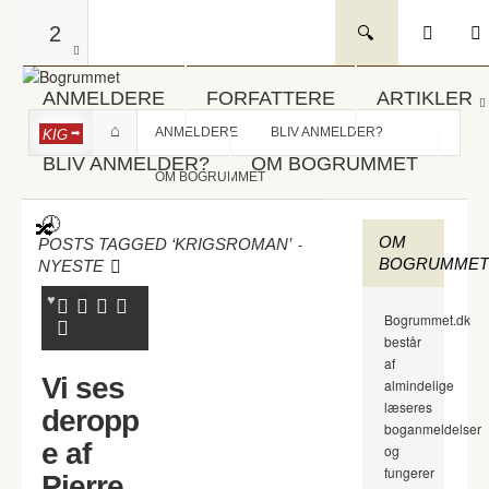
2
ANMELDERE
FORFATTERE
ARTIKLER
ANMELDERE
BLIV ANMELDER?
KIG
BLIV ANMELDER?
OM BOGRUMMET
OM BOGRUMMET
OM
-
POSTS TAGGED ‘KRIGSROMAN’
BOGRUMMET
NYESTE
Bogrummet.dk
består
af
Vi ses
almindelige
læseres
deropp
boganmeldelser
e af
og
fungerer
Pierre