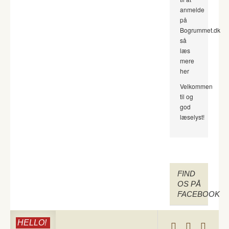
anmelde
på
Bogrummet.dk
så
læs
mere
her
Velkommen
til og
god
læselyst!
FIND
OS PÅ
FACEBOOK
HELLO!