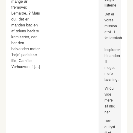
mange år
listerne.
fremover.
Lemaitre..? Mais
Det er
oui, det er
vores
manden bag en
mission
af tidens bedste
at vi - i
krimiserier, der
fællesskab
har den
-
halvanden meter
inspirerer
‘høje’ parisiske
hinanden
flic, Camille
til
Verhoeven, i […]
meget
mere
læsning.
Vil du
vide
mere
så klik
her
Har
du lyst
til at