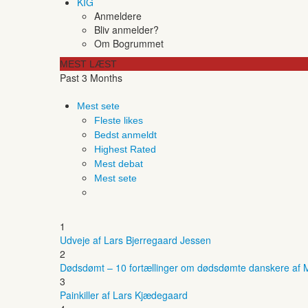
KIG
Anmeldere
Bliv anmelder?
Om Bogrummet
MEST LÆST
Past 3 Months
Mest sete
Fleste likes
Bedst anmeldt
Highest Rated
Mest debat
Mest sete
1
Udveje af Lars Bjerregaard Jessen
2
Dødsdømt – 10 fortællinger om dødsdømte danskere af M
3
Painkiller af Lars Kjædegaard