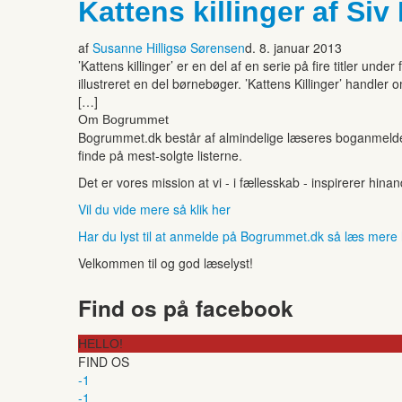
Kattens killinger af Si
af
Susanne Hilligsø Sørensen
d. 8. januar 2013
’Kattens killinger’ er en del af en serie på fire titler u
illustreret en del børnebøger. ’Kattens Killinger’ handle
[…]
Om Bogrummet
Bogrummet.dk består af almindelige læseres boganmeldelse
finde på mest-solgte listerne.
Det er vores mission at vi - i fællesskab - inspirerer hin
Vil du vide mere så klik her
Har du lyst til at anmelde på Bogrummet.dk så læs mere
Velkommen til og god læselyst!
Find os på facebook
HELLO!
FIND OS
-1
-1