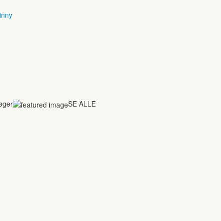
inny
bøger
SE ALLE