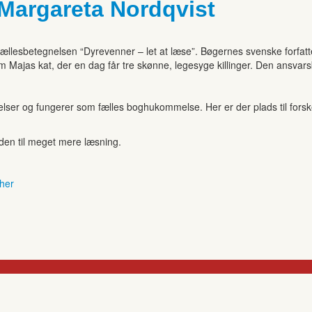
v Margareta Nordqvist
nder fællesbetegnelsen “Dyrevenner – let at læse”. Bøgernes svenske forfat
r om Majas kat, der en dag får tre skønne, legesyge killinger. Den ansva
r og fungerer som fælles boghukommelse. Her er der plads til forskell
anden til meget mere læsning.
 her