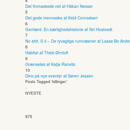
4
Det finmaskede net af Håkan Nesser
5
Det gode menneske af Keld Conradsen
6
Genfærd. En kærlighedshistorie af Siri Hustvedt
7
No shit, S 3 – De tyvagtige rumvæsner af Lasse Bo And
8
Habitat af Theis Ørntoft
9
Grænseløs af Katja Ranvits
10
Dino på nye eventyr af Søren Jessen
Posts Tagged ‘killinger’
-
NYESTE
975