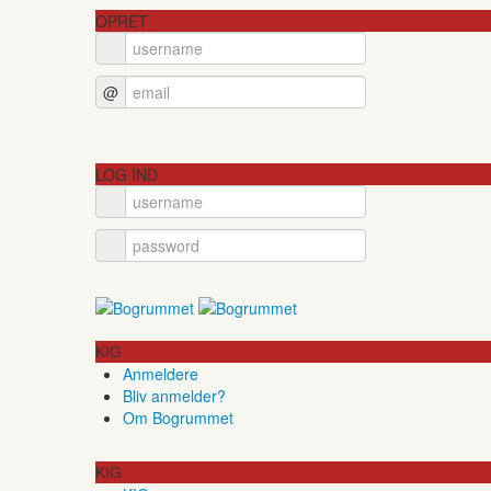
OPRET
@
LOG IND
KIG
Anmeldere
Bliv anmelder?
Om Bogrummet
KIG