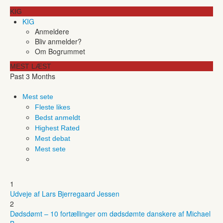
KIG
KIG
Anmeldere
Bliv anmelder?
Om Bogrummet
MEST LÆST
Past 3 Months
Mest sete
Fleste likes
Bedst anmeldt
Highest Rated
Mest debat
Mest sete
1
Udveje af Lars Bjerregaard Jessen
2
Dødsdømt – 10 fortællinger om dødsdømte danskere af Michael