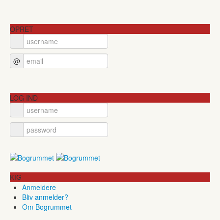
OPRET
@
LOG IND
KIG
Anmeldere
Bliv anmelder?
Om Bogrummet