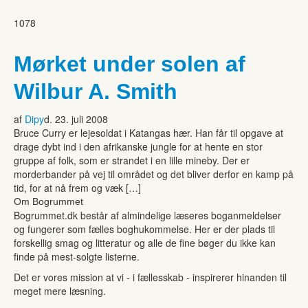
1078
Mørket under solen af
Wilbur A. Smith
af
Dipy
d. 23. juli 2008
Bruce Curry er lejesoldat i Katangas hær. Han får til opgave at
drage dybt ind i den afrikanske jungle for at hente en stor
gruppe af folk, som er strandet i en lille mineby. Der er
morderbander på vej til området og det bliver derfor en kamp på
tid, for at nå frem og væk […]
Om Bogrummet
Bogrummet.dk består af almindelige læseres boganmeldelser
og fungerer som fælles boghukommelse. Her er der plads til
forskellig smag og litteratur og alle de fine bøger du ikke kan
finde på mest-solgte listerne.
Det er vores mission at vi - i fællesskab - inspirerer hinanden til
meget mere læsning.