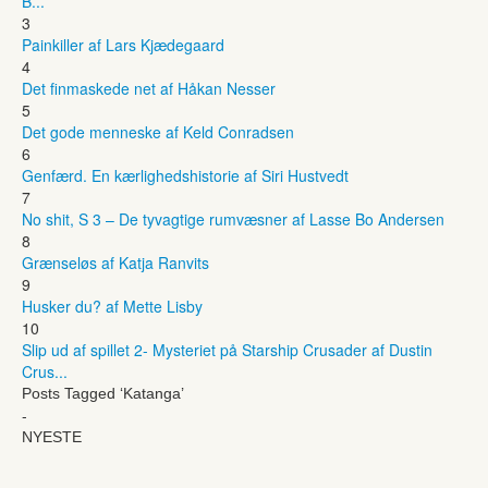
B...
3
Painkiller af Lars Kjædegaard
4
Det finmaskede net af Håkan Nesser
5
Det gode menneske af Keld Conradsen
6
Genfærd. En kærlighedshistorie af Siri Hustvedt
7
No shit, S 3 – De tyvagtige rumvæsner af Lasse Bo Andersen
8
Grænseløs af Katja Ranvits
9
Husker du? af Mette Lisby
10
Slip ud af spillet 2- Mysteriet på Starship Crusader af Dustin
Crus...
Posts Tagged ‘Katanga’
-
NYESTE