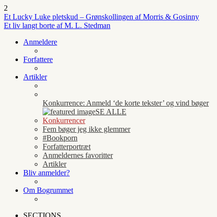
2
Et Lucky Luke pletskud – Grønskollingen af Morris & Gosinny
Et liv langt borte af M. L. Stedman
Anmeldere
Forfattere
Artikler
Konkurrence: Anmeld ‘de korte tekster’ og vind bøger
SE ALLE
Konkurrencer
Fem bøger jeg ikke glemmer
#Bookporn
Forfatterportræt
Anmeldernes favoritter
Artikler
Bliv anmelder?
Om Bogrummet
SECTIONS