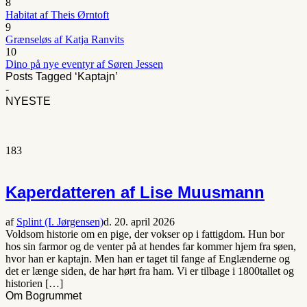
8
Habitat af Theis Ørntoft
9
Grænseløs af Katja Ranvits
10
Dino på nye eventyr af Søren Jessen
Posts Tagged ‘Kaptajn’
-
NYESTE
183
Kaperdatteren af Lise Muusmann
af
Splint (I. Jørgensen)
d. 20. april 2026
Voldsom historie om en pige, der vokser op i fattigdom. Hun bor
hos sin farmor og de venter på at hendes far kommer hjem fra søen,
hvor han er kaptajn. Men han er taget til fange af Englænderne og
det er længe siden, de har hørt fra ham. Vi er tilbage i 1800tallet og
historien […]
Om Bogrummet