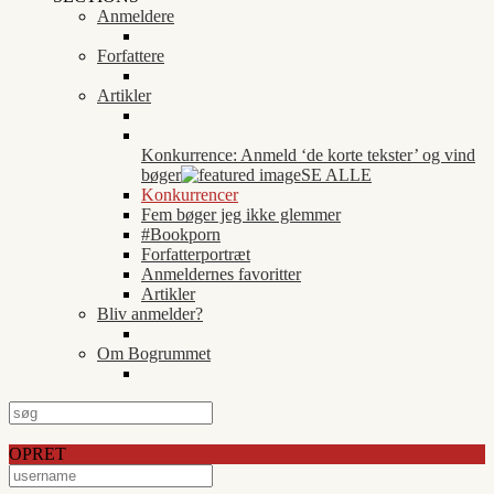
Anmeldere
Forfattere
Artikler
Konkurrence: Anmeld ‘de korte tekster’ og vind
bøger
SE ALLE
Konkurrencer
Fem bøger jeg ikke glemmer
#Bookporn
Forfatterportræt
Anmeldernes favoritter
Artikler
Bliv anmelder?
Om Bogrummet
OPRET