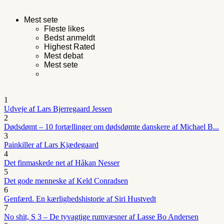
Mest sete
Fleste likes
Bedst anmeldt
Highest Rated
Mest debat
Mest sete
1
Udveje af Lars Bjerregaard Jessen
2
Dødsdømt – 10 fortællinger om dødsdømte danskere af Michael B...
3
Painkiller af Lars Kjædegaard
4
Det finmaskede net af Håkan Nesser
5
Det gode menneske af Keld Conradsen
6
Genfærd. En kærlighedshistorie af Siri Hustvedt
7
No shit, S 3 – De tyvagtige rumvæsner af Lasse Bo Andersen