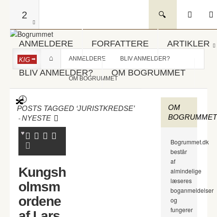
2
ANMELDERE
FORFATTERE
ARTIKLER
ANMELDERE
BLIV ANMELDER?
KIG
BLIV ANMELDER?
OM BOGRUMMET
OM BOGRUMMET
OM
POSTS TAGGED ‘JURISTKREDSE’
BOGRUMMET
-
NYESTE
Bogrummet.dk
består
af
Kungsh
almindelige
læseres
olmsm
boganmeldelser
ordene
og
fungerer
af Lars