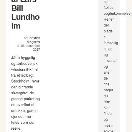
som
Bill
fælles
boghukommelse.
Lundho
Her er
lm
der
plads
til
af
Christian
Møgeltoft
forskellig
d. 16. december
smag
2017
og
Jätte-hyggelig
litteratur
og ærkesvensk
og
whodunnit-krimi
alle
fra et solbagt
de
Stockholm, hvor
fine
den glitrende
bøger
skærgård, de
du
grønne parker og
ikke
en overflod af
kan
smukke, gamle
finde
ejendomme
på
føles som den
mest-
reelle
solgte