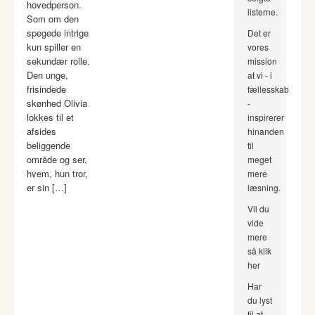
hovedperson.
listerne.
Som om den
spegede intrige
Det er
kun spiller en
vores
sekundær rolle.
mission
Den unge,
at vi - i
frisindede
fællesskab
skønhed Olivia
-
lokkes til et
inspirerer
afsides
hinanden
beliggende
til
område og ser,
meget
hvem, hun tror,
mere
er sin […]
læsning.
Vil du
vide
mere
så klik
her
Har
du lyst
til at