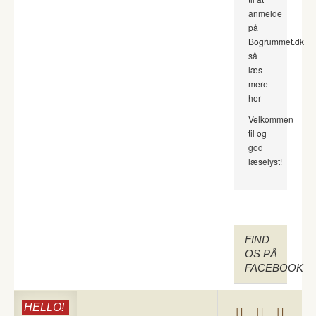
anmelde
på
Bogrummet.dk
så
læs
mere
her
Velkommen
til og
god
læselyst!
FIND
OS PÅ
FACEBOOK
HELLO!