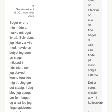
og
af
Gæsteskribent
litteratur
d. 30. november
og
2015
alle
Bøger er ofte
de
min måde at
fine
huske mit eget
bøger
liv på. Selv dem,
du
jeg ikke var vild
ikke
med, havde en
kan
betydning som
finde
en slags
på
milepæl i
mest-
tidslinjen, som
solgte
jeg derved
listerne.
kunne forankre
mig til. Jeg gør
Det er
det stadig. I dag
vores
blev jeg spurgt
mission
om fem bøger,
at vi - i
og altså lod jeg
fællesskab
fingerspidserne
-