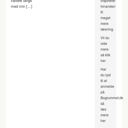
vandre langs
inspirerer
med min […]
hinanden
til
meget
mere
læsning.
Vil du
vide
mere
så klik
her
Har
du lyst
til at
anmelde
på
Bogrummet.dk
så
læs
mere
her