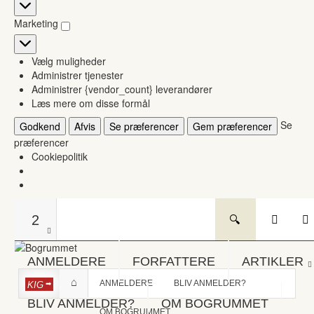
Statistikker
Marketing
Marketing
Vælg muligheder
Administrer tjenester
Administrer {vendor_count} leverandører
Læs mere om disse formål
Se
Godkend
Afvis
Se præferencer
Gem præferencer
præferencer
Cookiepolitik
2
ANMELDERE
FORFATTERE
ARTIKLER
ANMELDERE
BLIV ANMELDER?
KIG
BLIV ANMELDER?
OM BOGRUMMET
OM BOGRUMMET