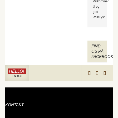
Velkommen
til og
god
læselyst!
FIND
OS PÅ
FACEBOOK
HELLO!
FIND OS
KONTAKT