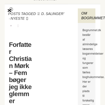
OM
POSTS TAGGED ‘J. D. SALINGER’
BOGRUMMET
-
NYESTE
Bogrummet.dk
består
af
Forfatte
almindelige
læseres
r
boganmeldelser
Christia
og
fungerer
n Mørk
som
– Fem
fælles
boghukommelse.
bøger
Her er
jeg ikke
der
plads
glemm
til
er
forskellig
smag