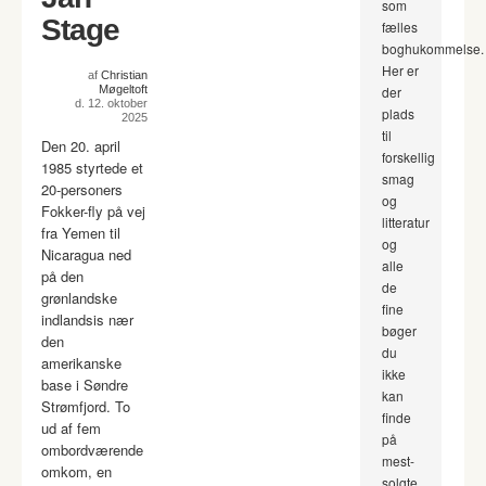
som
Stage
fælles
boghukommelse.
Her er
af
Christian
Møgeltoft
der
d. 12. oktober
plads
2025
til
Den 20. april
forskellig
1985 styrtede et
smag
20-personers
og
Fokker-fly på vej
litteratur
fra Yemen til
og
Nicaragua ned
alle
på den
de
grønlandske
fine
indlandsis nær
bøger
den
du
amerikanske
ikke
base i Søndre
kan
Strømfjord. To
finde
ud af fem
på
ombordværende
mest-
omkom, en
solgte