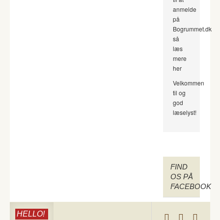
anmelde
på
Bogrummet.dk
så
læs
mere
her
Velkommen
til og
god
læselyst!
FIND
OS PÅ
FACEBOOK
HELLO!