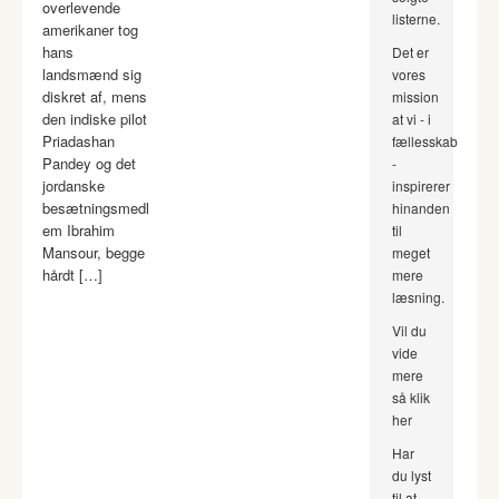
overlevende
listerne.
amerikaner tog
hans
Det er
landsmænd sig
vores
diskret af, mens
mission
den indiske pilot
at vi - i
Priadashan
fællesskab
Pandey og det
-
jordanske
inspirerer
besætningsmedl
hinanden
em Ibrahim
til
Mansour, begge
meget
hårdt […]
mere
læsning.
Vil du
vide
mere
så klik
her
Har
du lyst
til at