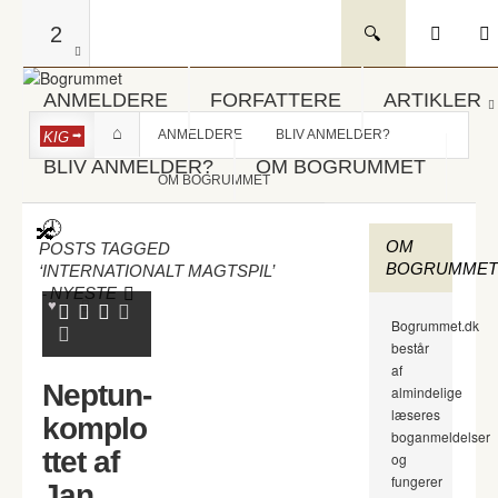
2
ANMELDERE
FORFATTERE
ARTIKLER
ANMELDERE
BLIV ANMELDER?
KIG
BLIV ANMELDER?
OM BOGRUMMET
OM BOGRUMMET
OM
POSTS TAGGED
BOGRUMMET
‘INTERNATIONALT MAGTSPIL’
-
NYESTE
Bogrummet.dk
består
af
Neptun-
almindelige
læseres
komplo
boganmeldelser
ttet af
og
fungerer
Jan