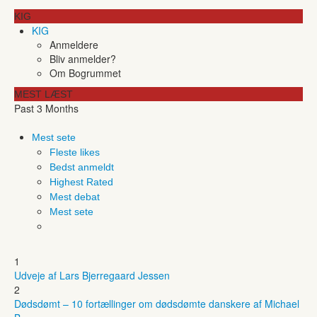
KIG
KIG
Anmeldere
Bliv anmelder?
Om Bogrummet
MEST LÆST
Past 3 Months
Mest sete
Fleste likes
Bedst anmeldt
Highest Rated
Mest debat
Mest sete
1
Udveje af Lars Bjerregaard Jessen
2
Dødsdømt – 10 fortællinger om dødsdømte danskere af Michael