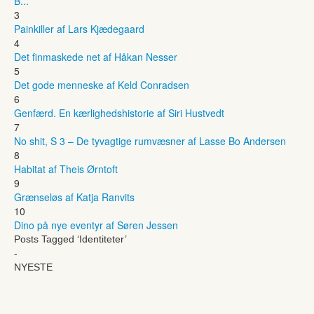
B...
3
Painkiller af Lars Kjædegaard
4
Det finmaskede net af Håkan Nesser
5
Det gode menneske af Keld Conradsen
6
Genfærd. En kærlighedshistorie af Siri Hustvedt
7
No shit, S 3 – De tyvagtige rumvæsner af Lasse Bo Andersen
8
Habitat af Theis Ørntoft
9
Grænseløs af Katja Ranvits
10
Dino på nye eventyr af Søren Jessen
Posts Tagged ‘Identiteter’
-
NYESTE