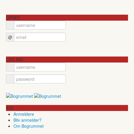
OPRET
@
LOG IND
KIG
Anmeldere
Bliv anmelder?
Om Bogrummet