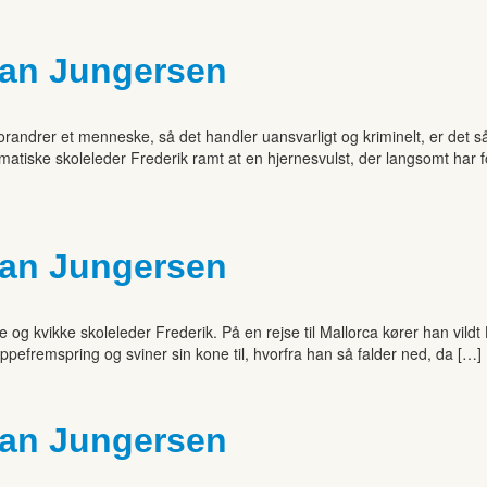
tian Jungersen
orandrer et menneske, så det handler uansvarligt og kriminelt, er det så
matiske skoleleder Frederik ramt at en hjernesvulst, der langsomt har
tian Jungersen
g kvikke skoleleder Frederik. På en rejse til Mallorca kører han vil
ppefremspring og sviner sin kone til, hvorfra han så falder ned, da […]
tian Jungersen