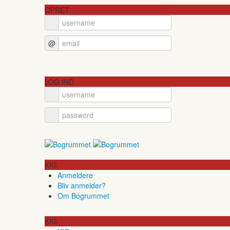
OPRET
@
LOG IND
KIG
Anmeldere
Bliv anmelder?
Om Bogrummet
KIG