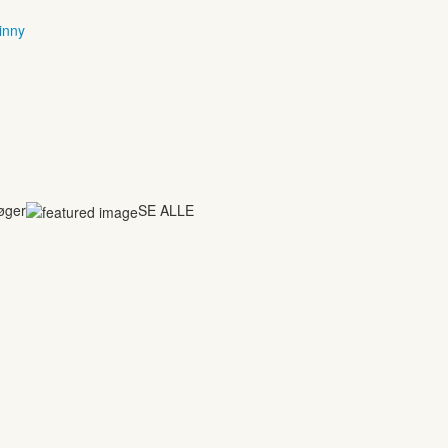
inny
bøger
SE ALLE