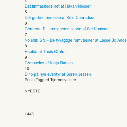
4
Det finmaskede net af Håkan Nesser
5
Det gode menneske af Keld Conradsen
6
Genfærd. En kærlighedshistorie af Siri Hustvedt
7
No shit, S 3 – De tyvagtige rumvæsner af Lasse Bo And
8
Habitat af Theis Ørntoft
9
Grænseløs af Katja Ranvits
10
Dino på nye eventyr af Søren Jessen
Posts Tagged ‘hjernesvulster’
-
NYESTE
1443