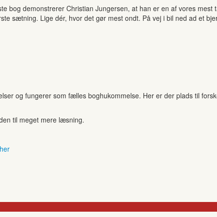
este bog demonstrerer Christian Jungersen, at han er en af vores mest t
rste sætning. Lige dér, hvor det gør mest ondt. På vej i bil ned ad et b
r og fungerer som fælles boghukommelse. Her er der plads til forskell
anden til meget mere læsning.
 her