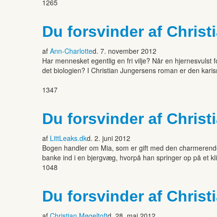
1265
Du forsvinder af Chris
af
Ann-Charlotte
d. 7. november 2012
Har mennesket egentlig en fri vilje? Når en hjernesvulst f
det biologien? I Christian Jungersens roman er den karis
1347
Du forsvinder af Chris
af
LittLeaks.dk
d. 2. juni 2012
Bogen handler om Mia, som er gift med den charmerende o
banke ind i en bjergvæg, hvorpå han springer op på et kli
1048
Du forsvinder af Chris
af
Christian Møgeltoft
d. 28. maj 2012