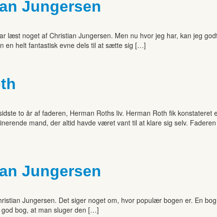
tian Jungersen
 læst noget af Christian Jungersen. Men nu hvor jeg har, kan jeg godt 
n en helt fantastisk evne dels til at sætte sig […]
oth
 sidste to år af faderen, Herman Roths liv. Herman Roth fik konstateret
nerende mand, der altid havde været vant til at klare sig selv. Faderen
tian Jungersen
af Christian Jungersen. Det siger noget om, hvor populær bogen er. En b
så god bog, at man sluger den […]