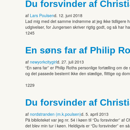
Du forsvinder af Chris
af
Lars Poulsen
d. 12. juni 2018
Lad mig med det samme indrømme at jeg ikke tidligere har
udgivelser, for Jungersen skriver rigtig godt, og så har ha
1245
En søns far af Philip R
af
newyorkcitygirl
d. 27. juli 2013
“En søns far” er Philip Roths personlige fortælling om de
og det passede bestemt ikke den stædige, flittige og domi
1229
Du forsvinder af Chris
af
nordstranden (m.k.poulsen)
d. 5. april 2013
På biblioteket var jeg nr. 54 i køen til “Du forsvinder” 
det blev min tur i køen. Heldigvis er “Du forsvinder” en 