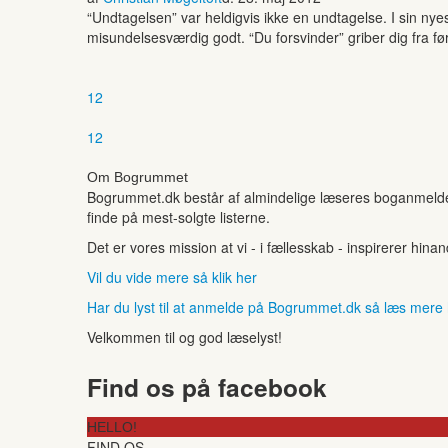
“Undtagelsen” var heldigvis ikke en undtagelse. I sin ny
misundelsesværdig godt. “Du forsvinder” griber dig fra fø
1
2
1
2
Om Bogrummet
Bogrummet.dk består af almindelige læseres boganmeldelse
finde på mest-solgte listerne.
Det er vores mission at vi - i fællesskab - inspirerer hin
Vil du vide mere så klik her
Har du lyst til at anmelde på Bogrummet.dk så læs mere
Velkommen til og god læselyst!
Find os på facebook
HELLO!
FIND OS