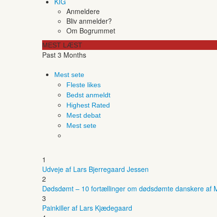
KIG
Anmeldere
Bliv anmelder?
Om Bogrummet
MEST LÆST
Past 3 Months
Mest sete
Fleste likes
Bedst anmeldt
Highest Rated
Mest debat
Mest sete
1
Udveje af Lars Bjerregaard Jessen
2
Dødsdømt – 10 fortællinger om dødsdømte danskere af M
3
Painkiller af Lars Kjædegaard