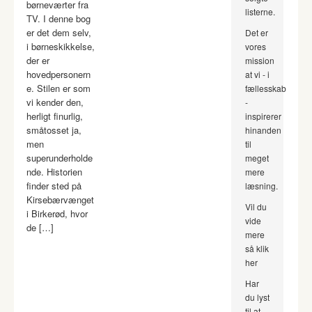
børneværter fra
listerne.
TV. I denne bog
er det dem selv,
Det er
i børneskikkelse,
vores
der er
mission
hovedpersonern
at vi - i
e. Stilen er som
fællesskab
vi kender den,
-
herligt finurlig,
inspirerer
småtosset ja,
hinanden
men
til
superunderholde
meget
nde. Historien
mere
finder sted på
læsning.
Kirsebærvænget
Vil du
i Birkerød, hvor
vide
de […]
mere
så klik
her
Har
du lyst
til at