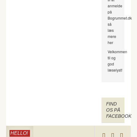
anmelde
på
Bogrummet.dk
så
læs
mere
her
Velkommen
til og
god
læselyst!
FIND
OS PÅ
FACEBOOK
HELLO!