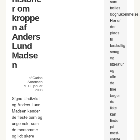
som
r om
fælles
boghukommelse.
kroppe
Her er
n af
der
plads
Anders
til
Lund
forskellig
smag
Madse
og
n
litteratur
og
alle
af
Carina
Sørensen
de
d. 12. januar
fine
2008
bøger
Signe Lindkvist
du
og Anders Lund
ikke
Madsen kender
kan
de fleste børn og
finde
unge nok, som
på
de morsomme
mest-
og lidt skøre
solgte