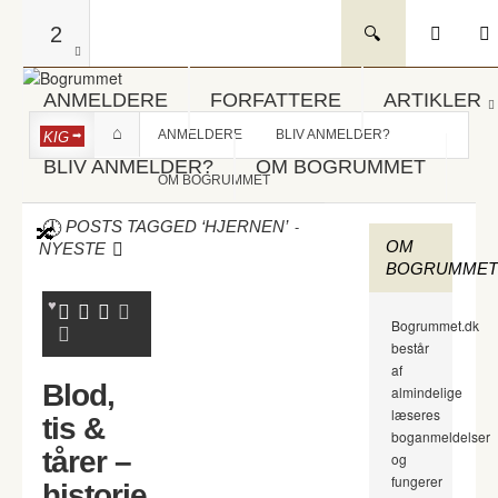
2
ANMELDERE
FORFATTERE
ARTIKLER
ANMELDERE
BLIV ANMELDER?
KIG
BLIV ANMELDER?
OM BOGRUMMET
OM BOGRUMMET
-
POSTS TAGGED ‘HJERNEN’
OM
NYESTE
BOGRUMMET
Bogrummet.dk
består
af
Blod,
almindelige
læseres
tis &
boganmeldelser
tårer –
og
fungerer
historie