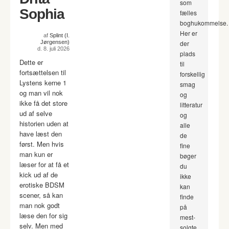
som
Sophia
fælles
boghukommelse.
Her er
af
Splint (I.
Jørgensen)
der
d. 8. juli 2026
plads
Dette er
til
fortsættelsen til
forskellig
Lystens kerne 1
smag
og man vil nok
og
ikke få det store
litteratur
ud af selve
og
historien uden at
alle
have læst den
de
først. Men hvis
fine
man kun er
bøger
læser for at få et
du
kick ud af de
ikke
erotiske BDSM
kan
scener, så kan
finde
man nok godt
på
læse den for sig
mest-
selv. Men med
solgte