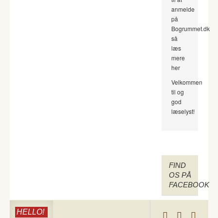
anmelde
på
Bogrummet.dk
så
læs
mere
her
Velkommen
til og
god
læselyst!
FIND
OS PÅ
FACEBOOK
HELLO!