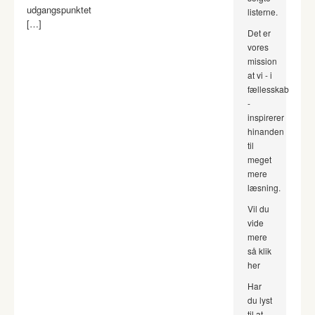
udgangspunktet
listerne.
[…]
Det er
vores
mission
at vi - i
fællesskab
-
inspirerer
hinanden
til
meget
mere
læsning.
Vil du
vide
mere
så klik
her
Har
du lyst
til at