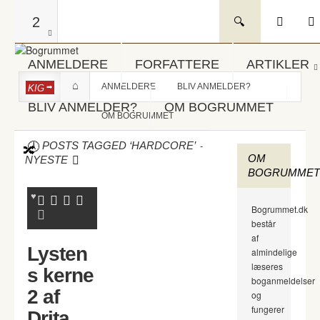
2
ANMELDERE
FORFATTERE
ARTIKLER
ANMELDERE
BLIV ANMELDER?
KIG
BLIV ANMELDER?
OM BOGRUMMET
OM BOGRUMMET
-
POSTS TAGGED ‘HARDCORE’
OM
NYESTE
BOGRUMMET
Bogrummet.dk
består
af
Lysten
almindelige
læseres
s kerne
boganmeldelser
2 af
og
fungerer
Drita