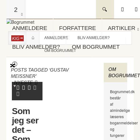
2
ANMELDERE
FORFATTERE
ARTIKLER
ANMELDERE
BLIV ANMELDER?
KIG
BLIV ANMELDER?
OM BOGRUMMET
OM BOGRUMMET
OM
POSTS TAGGED ‘GUSTAV
BOGRUMMET
MEISSNER’
-
NYESTE
Bogrummet.dk
består
af
Som
almindelige
læseres
jeg ser
boganmeldelser
det –
og
fungerer
Som