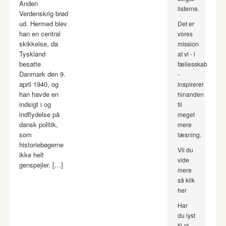
Anden
listerne.
Verdenskrig brød
ud. Hermed blev
Det er
han en central
vores
skikkelse, da
mission
Tyskland
at vi - i
besatte
fællesskab
Danmark den 9.
-
april 1940, og
inspirerer
han havde en
hinanden
indsigt i og
til
indflydelse på
meget
dansk politik,
mere
som
læsning.
historiebøgerne
Vil du
ikke helt
vide
genspejler. […]
mere
så klik
her
Har
du lyst
til at