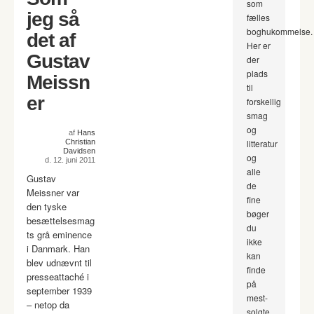
som
jeg så
fælles
boghukommelse.
det af
Her er
Gustav
der
plads
Meissn
til
er
forskellig
smag
og
af
Hans
Christian
litteratur
Davidsen
og
d. 12. juni 2011
alle
Gustav
de
Meissner var
fine
den tyske
bøger
besættelsesmag
du
ts grå eminence
ikke
i Danmark. Han
kan
blev udnævnt til
finde
presseattaché i
på
september 1939
mest-
– netop da
solgte