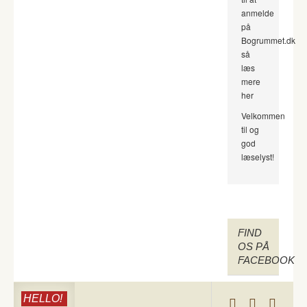
anmelde
på
Bogrummet.dk
så
læs
mere
her
Velkommen
til og
god
læselyst!
FIND
OS PÅ
FACEBOOK
HELLO!