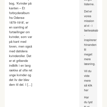
bog, ‘Kvinder på
listerne.
kanten – Et
Det er
forbryderalbum
vores
fra Odense
mission
1879-1918′, er
at vi - i
en samling af
fællesskab
fortællinger om
-
kvinder, som var
inspirerer
på kant med
hinanden
loven, men også
til
med datidens
meget
kvinderoller. Det
mere
er et gribende
læsning.
indblik i en lang
række af ofte ret
Vil du
unge kvinder og
vide
det liv der blev
mere
dem til del. I […]
så klik
her
Har
du lyst
til at