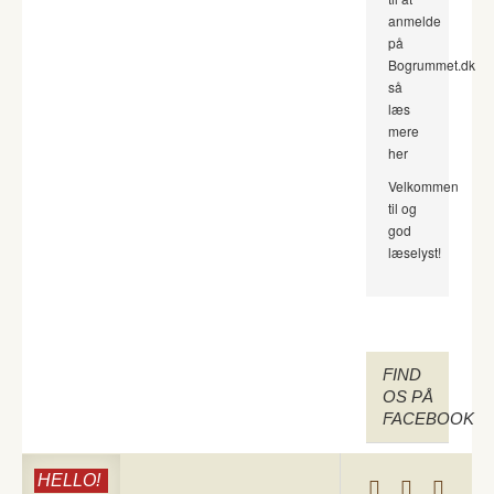
anmelde
på
Bogrummet.dk
så
læs
mere
her
Velkommen
til og
god
læselyst!
FIND
OS PÅ
FACEBOOK
HELLO!