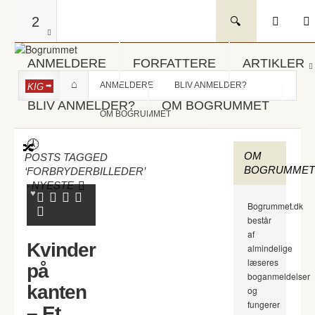
2
ANMELDERE
FORFATTERE
ARTIKLER
ANMELDERE
BLIV ANMELDER?
KIG
BLIV ANMELDER?
OM BOGRUMMET
OM BOGRUMMET
OM
POSTS TAGGED
BOGRUMMET
‘FORBRYDERBILLEDER’
-
NYESTE
Bogrummet.dk
består
af
Kvinder
almindelige
læseres
på
boganmeldelser
kanten
og
fungerer
– Et