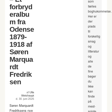
som
forbryd
fælles
boghukommelse.
eralbu
Her er
m fra
der
plads
Odense
til
1879-
forskellig
smag
1918 af
og
Søren
litteratur
og
Marqua
alle
rdt
de
fine
Fredrik
bøger
sen
du
ikke
kan
af
Ulla
Weishaupt
finde
d. 30. juni 2026
på
Søren Marquardt
mest-
Fredriksens nye
solgte