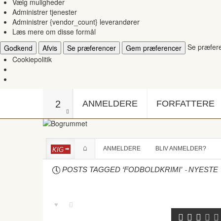
Vælg muligheder
Administrer tjenester
Administrer {vendor_count} leverandører
Læs mere om disse formål
Se præfer
Godkend
Afvis
Se præferencer
Gem præferencer
Cookiepolitik
2
ANMELDERE
FORFATTERE
ANMELDERE
BLIV ANMELDER?
KIG
-
POSTS TAGGED ‘FODBOLDKRIMI’
NYESTE