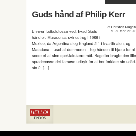
Guds hånd af Philip Kerr
af
Christian Møgelto
Enhver fodboldtosse ved, hvad Guds
d. 29. februar 20
hånd er: Maradonas svinestreg i 1986 i
Mexico, da Argentina slog England 2-1 i kvartfinalen, og
Maradona – uset af dommeren – tog hånden til hjælp for at
score et af sine spektakulære mål. Bagefter brugte den lille
spradebasse det famøse udtryk for at bortforklare sin udåd.
sin 2. […]
HELLO!
FIND OS