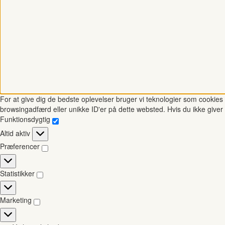
For at give dig de bedste oplevelser bruger vi teknologier som cookies t
browsingadfærd eller unikke ID'er på dette websted. Hvis du ikke giver 
Funktionsdygtig
Funktionsdygtig
Altid aktiv
Præferencer
Præferencer
Statistikker
Statistikker
Marketing
Marketing