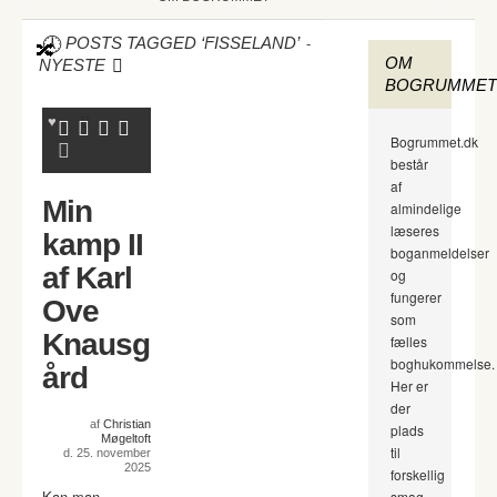
-
POSTS TAGGED ‘FISSELAND’
OM
NYESTE
BOGRUMMET
Bogrummet.dk
består
af
Min
almindelige
læseres
kamp II
boganmeldelser
af Karl
og
fungerer
Ove
som
Knausg
fælles
boghukommelse.
ård
Her er
der
af
Christian
plads
Møgeltoft
til
d. 25. november
2025
forskellig
Kan man
smag