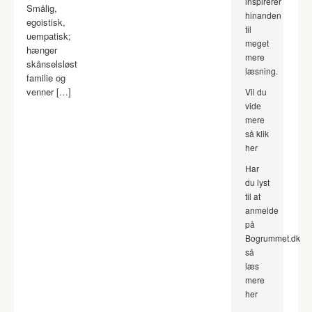
inspirerer
Smålig,
hinanden
egoistisk,
til
uempatisk;
meget
hænger
mere
skånselsløst
læsning.
familie og
venner […]
Vil du
vide
mere
så klik
her
Har
du lyst
til at
anmelde
på
Bogrummet.dk
så
læs
mere
her