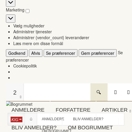
Statistikker
Marketing
Marketing
Vælg muligheder
Administrer tjenester
Administrer {vendor_count} leverandører
Læs mere om disse formål
Se
Godkend
Afvis
Se præferencer
Gem præferencer
præferencer
Cookiepolitik
2
ANMELDERE
FORFATTERE
ARTIKLER
ANMELDERE
BLIV ANMELDER?
KIG
BLIV ANMELDER?
OM BOGRUMMET
OM BOGRUMMET