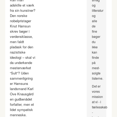
adskille et værk
og
fra sin kunstner?
litteratur
Den norske
og
nobelpristager
alle
Knut Hamsun
de
skrev bøger i
fine
verdensklasse,
bøger
men faldt
du
pladask for den
ikke
nazistiske
kan
ideologi – skal vi
finde
da underkende
på
mesterværket
mest-
“Sult”? Uden
solgte
sammenligning
listerne.
er Hamsuns
Det er
landsmand Karl
vores
Ove Knausgård
mission
en gudbenådet
at vi - i
forfatter, men et
fællesskab
lidet sympatisk
-
menneske.