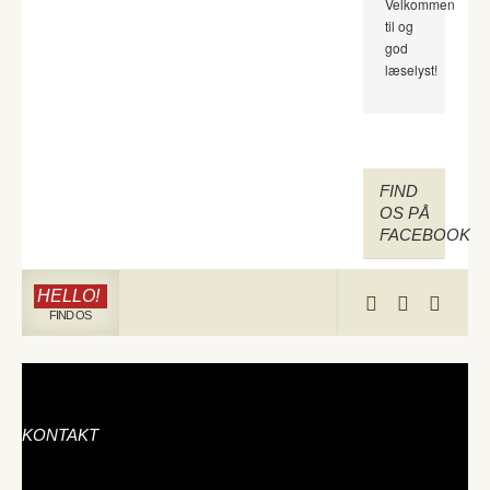
Velkommen
til og
god
læselyst!
FIND
OS PÅ
FACEBOOK
HELLO!
FIND OS
KONTAKT