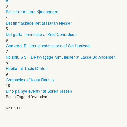
B...
3
Painkiller af Lars Kjædegaard
4
Det finmaskede net af Håkan Nesser
5
Det gode menneske af Keld Conradsen
6
Genfærd. En kærlighedshistorie af Siri Hustvedt
7
No shit, S 3 – De tyvagtige rumvæsner af Lasse Bo Andersen
8
Habitat af Theis Ørntoft
9
Grænseløs af Katja Ranvits
10
Dino på nye eventyr af Søren Jessen
Posts Tagged ‘evoution’
-
NYESTE