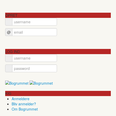
OPRET
@
LOG IND
KIG
Anmeldere
Bliv anmelder?
Om Bogrummet