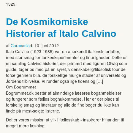
1329
De Kosmikomiske
Historier af Italo Calvino
af
Caracasia
d. 10. juni 2012
Italo Calvino (1923-1985) var en anerkendt italiensk forfatter,
med stor smag for tankeeksperimenter og finurligheder. Dette er
en samling Calvino historier, der primært med figuren Qfwfq som
guide, tager os med på en syret, videnskabelig/filosofisk tour de
force gennem bl.a. de forskellige mulige stadier af universets og
Jordens tilblivelse. Vi runder også lige tidens og […]
Om Bogrummet
Bogrummet.dk består af almindelige læseres boganmeldelser
og fungerer som fælles boghukommelse. Her er der plads til
forskellig smag og litteratur og alle de fine bøger du ikke kan
finde på mest-solgte listerne.
Det er vores mission at vi - i fællesskab - inspirerer hinanden til
meget mere læsning.