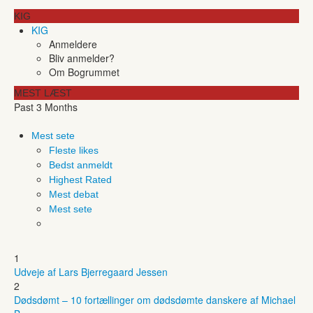
KIG
KIG
Anmeldere
Bliv anmelder?
Om Bogrummet
MEST LÆST
Past 3 Months
Mest sete
Fleste likes
Bedst anmeldt
Highest Rated
Mest debat
Mest sete
1
Udveje af Lars Bjerregaard Jessen
2
Dødsdømt – 10 fortællinger om dødsdømte danskere af Michael