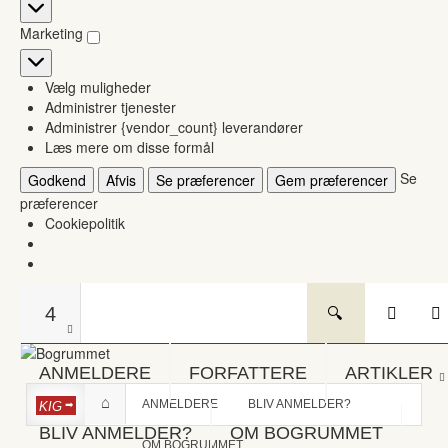
Statistikker
Marketing
Marketing
Vælg muligheder
Administrer tjenester
Administrer {vendor_count} leverandører
Læs mere om disse formål
Se
Godkend
Afvis
Se præferencer
Gem præferencer
præferencer
Cookiepolitik
4
ANMELDERE
FORFATTERE
ARTIKLER
ANMELDERE
BLIV ANMELDER?
KIG
BLIV ANMELDER?
OM BOGRUMMET
OM BOGRUMMET