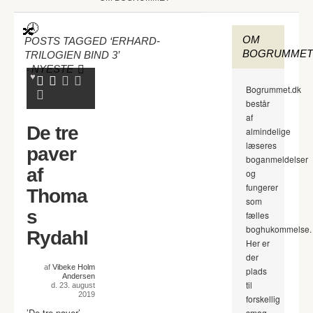
OM
POSTS TAGGED ‘ERHARD-
BOGRUMMET
TRILOGIEN BIND 3’
-
NYESTE
Bogrummet.dk
består
af
De tre
almindelige
læseres
paver
boganmeldelser
af
og
fungerer
Thoma
som
s
fælles
boghukommelse.
Rydahl
Her er
der
af
Vibeke Holm
plads
Andersen
til
d. 23. august
2019
forskellig
’De tre paver’
smag