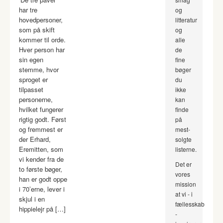
har tre
og
hovedpersoner,
litteratur
som på skift
og
kommer til orde.
alle
Hver person har
de
sin egen
fine
stemme, hvor
bøger
sproget er
du
tilpasset
ikke
personerne,
kan
hvilket fungerer
finde
rigtig godt. Først
på
og fremmest er
mest-
der Erhard,
solgte
Eremitten, som
listerne.
vi kender fra de
Det er
to første bøger,
vores
han er godt oppe
mission
i 70’erne, lever i
at vi - i
skjul i en
fællesskab
hippielejr på […]
-