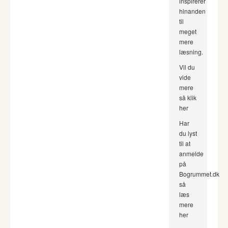
inspirerer
hinanden
til
meget
mere
læsning.
Vil du
vide
mere
så klik
her
Har
du lyst
til at
anmelde
på
Bogrummet.dk
så
læs
mere
her