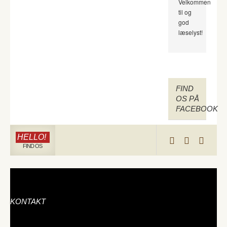
Velkommen
til og
god
læselyst!
FIND
OS PÅ
FACEBOOK
HELLO!
FIND OS
KONTAKT