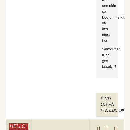
anmelde
på
Bogrummet.dk
så
læs
mere
her
Velkommen
til og
god
læselyst!
FIND
OS PÅ
FACEBOOK
HELLO!