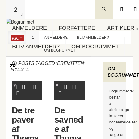
2
ANMELDERE
FORFATTERE
ARTIKLER
ANMELDERE
BLIV ANMELDER?
KIG
BLIV ANMELDER?
OM BOGRUMMET
OM BOGRUMMET
-
POSTS TAGGED ‘EREMITTEN’
OM
NYESTE
BOGRUMMET
Bogrummet.dk
består
af
De tre
De
almindelige
læseres
paver
savned
boganmeldelser
af
e af
og
fungerer
Thoma
Thoma