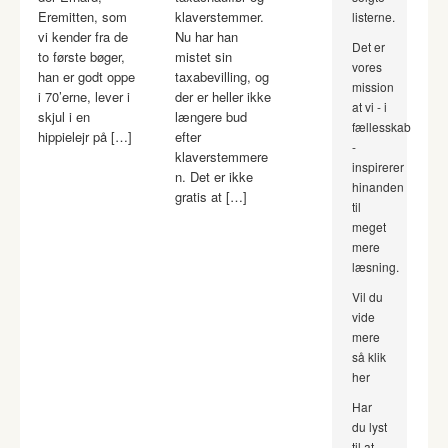
Eremitten, som
klaverstemmer.
listerne.
vi kender fra de
Nu har han
Det er
to første bøger,
mistet sin
vores
han er godt oppe
taxabevilling, og
mission
i 70’erne, lever i
der er heller ikke
at vi - i
skjul i en
længere bud
fællesskab
hippielejr på […]
efter
-
klaverstemmere
inspirerer
n. Det er ikke
hinanden
gratis at […]
til
meget
mere
læsning.
Vil du
vide
mere
så klik
her
Har
du lyst
til at