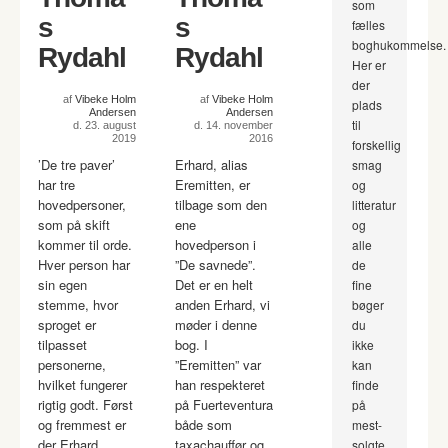
som
s
s
fælles
boghukommelse.
Rydahl
Rydahl
Her er
der
af
Vibeke Holm
af
Vibeke Holm
plads
Andersen
Andersen
til
d. 23. august
d. 14. november
2019
2016
forskellig
’De tre paver’
Erhard, alias
smag
har tre
Eremitten, er
og
hovedpersoner,
tilbage som den
litteratur
som på skift
ene
og
kommer til orde.
hovedperson i
alle
Hver person har
”De savnede”.
de
sin egen
Det er en helt
fine
stemme, hvor
anden Erhard, vi
bøger
sproget er
møder i denne
du
tilpasset
bog. I
ikke
personerne,
”Eremitten” var
kan
hvilket fungerer
han respekteret
finde
rigtig godt. Først
på Fuerteventura
på
og fremmest er
både som
mest-
der Erhard,
taxachauffør og
solgte