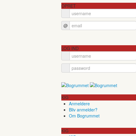
OPRET
@
LOG IND
KIG
Anmeldere
Bliv anmelder?
Om Bogrummet
KIG