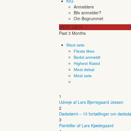
KIG
Anmeldere
Bliv anmelder?
Om Bogrummet
MEST LÆST
Past 3 Months
Mest sete
Fleste likes
Bedst anmeldt
Highest Rated
Mest debat
Mest sete
1
Udveje af Lars Bjerregaard Jessen
2
Dødsdømt – 10 fortællinger om dødsdø
3
Painkiller af Lars Kjædegaard