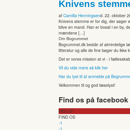
Knivens stemme
af
Camilla Henningsen
d. 22. oktober 
Knivens stemme er for dig, der søger 
blive en mand. Han er bosat i en by, d
mændene […]
Om Bogrummet
Bogrummet.dk består af almindelige læ
litteratur og alle de fine bøger du ikke 
Det er vores mission at vi - i fællesska
Vil du vide mere så klik her
Har du lyst til at anmelde på Bogrumm
Velkommen til og god læselyst!
Find os på facebook
HELLO!
FIND OS
-1
-1