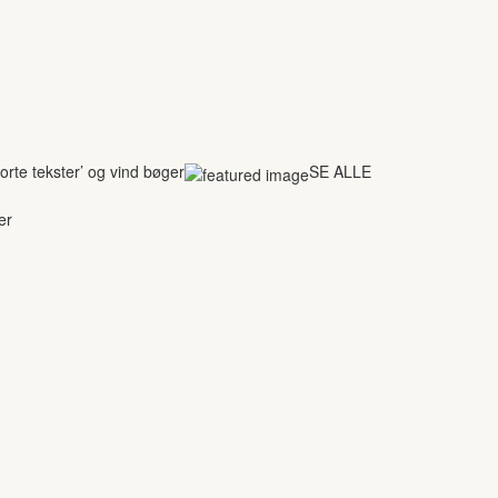
rte tekster’ og vind bøger
SE ALLE
er