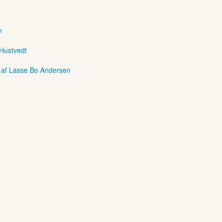
n
 Hustvedt
r af Lasse Bo Andersen