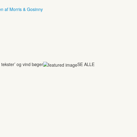
en af Morris & Gosinny
tekster’ og vind bøger
SE ALLE