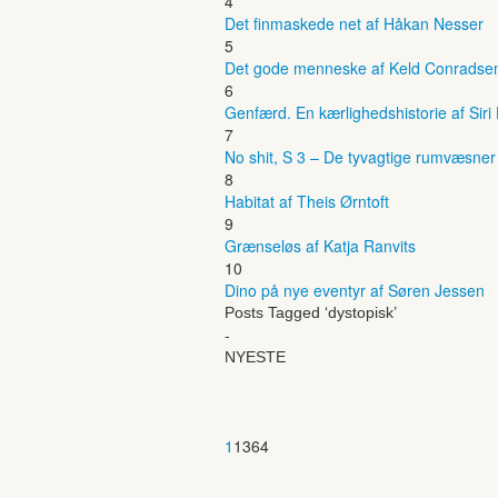
4
Det finmaskede net af Håkan Nesser
5
Det gode menneske af Keld Conradse
6
Genfærd. En kærlighedshistorie af Siri
7
No shit, S 3 – De tyvagtige rumvæsne
8
Habitat af Theis Ørntoft
9
Grænseløs af Katja Ranvits
10
Dino på nye eventyr af Søren Jessen
Posts Tagged ‘dystopisk’
-
NYESTE
1
1364