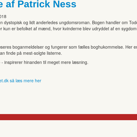
 af Patrick Ness
2018
en dystopisk og lidt anderledes ungdomsroman. Bogen handler om Todd
er kun er befolket af mænd, hvor kvinderne blev udryddet af en sygdom, 
seres boganmeldelser og fungerer som fælles boghukommelse. Her er de
kan finde på mest-solgte listerne.
b - inspirerer hinanden til meget mere læsning.
et.dk så læs mere her