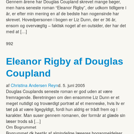
Gennem årene har Douglas Coupland skrevet mange bøger,
men hans seneste roman “Eleanor Rigby”, der udkom tidligere i
år, er efter min mening en af de bedste han nogensinde har
skrevet. Hovedpersonen i bogen er Liz Dunn, der er 36 år,
ensom og overvægtig – faktisk noget af en outsider, der har det
med at […]
992
Eleanor Rigby af Douglas
Coupland
af
Christina Andersen Reyn
d. 5. juni 2005
Douglas Couplands seneste roman er god uden at være
fremragende. Beretningen om den ensomme Liz Dunn er et
meget nutidigt og troværdigt portræt af et menneske, hvis liv er
tæt på at være ligegyldigt, fordi hun aldrig er trådt frem og i
karakter. Man suser gennem romanen, der formår at glæde sin
læser trods så […]
Om Bogrummet
Bogrummet.dk består af almindelige læseres boganmeldelser