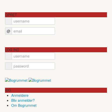
OPRET
@
LOG IND
KIG
Anmeldere
Bliv anmelder?
Om Bogrummet