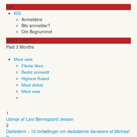
KIG
KIG
Anmeldere
Bliv anmelder?
Om Bogrummet
MEST LÆST
Past 3 Months
Mest sete
Fleste likes
Bedst anmeldt
Highest Rated
Mest debat
Mest sete
1
Udveje af Lars Bjerregaard Jessen
2
Dødsdømt – 10 fortællinger om dødsdømte danskere af Michael