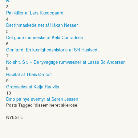
B...
3
Painkiller af Lars Kjædegaard
4
Det finmaskede net af Håkan Nesser
5
Det gode menneske af Keld Conradsen
6
Genfærd. En kærlighedshistorie af Siri Hustvedt
7
No shit, S 3 – De tyvagtige rumvæsner af Lasse Bo Andersen
8
Habitat af Theis Ørntoft
9
Grænseløs af Katja Ranvits
10
Dino på nye eventyr af Søren Jessen
Posts Tagged ‘dissemineret sklerose’
-
NYESTE