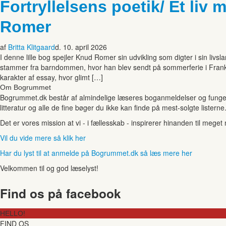
Fortryllelsens poetik/ Et liv
Romer
af
Britta Klitgaard
d. 10. april 2026
I denne lille bog spejler Knud Romer sin udvikling som digter i sin livs
stammer fra barndommen, hvor han blev sendt på sommerferie i Frankfu
karakter af essay, hvor glimt […]
Om Bogrummet
Bogrummet.dk består af almindelige læseres boganmeldelser og funger
litteratur og alle de fine bøger du ikke kan finde på mest-solgte listerne
Det er vores mission at vi - i fællesskab - inspirerer hinanden til mege
Vil du vide mere så klik her
Har du lyst til at anmelde på Bogrummet.dk så læs mere her
Velkommen til og god læselyst!
Find os på facebook
HELLO!
FIND OS