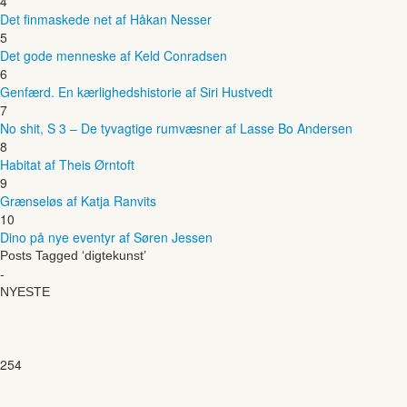
4
Det finmaskede net af Håkan Nesser
5
Det gode menneske af Keld Conradsen
6
Genfærd. En kærlighedshistorie af Siri Hustvedt
7
No shit, S 3 – De tyvagtige rumvæsner af Lasse Bo Andersen
8
Habitat af Theis Ørntoft
9
Grænseløs af Katja Ranvits
10
Dino på nye eventyr af Søren Jessen
Posts Tagged ‘digtekunst’
-
NYESTE
254