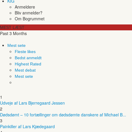
KIG
Anmeldere
Bliv anmelder?
Om Bogrummet
MEST LÆST
Past 3 Months
Mest sete
Fleste likes
Bedst anmeldt
Highest Rated
Mest debat
Mest sete
1
Udveje af Lars Bjerregaard Jessen
2
Dødsdømt – 10 fortællinger om dødsdømte danskere af Michael B...
3
Painkiller af Lars Kjædegaard