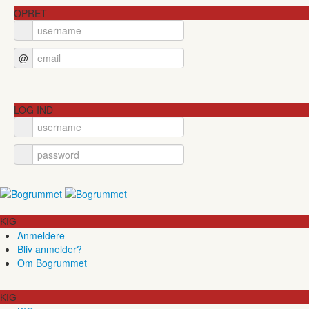
OPRET
@
LOG IND
KIG
Anmeldere
Bliv anmelder?
Om Bogrummet
KIG