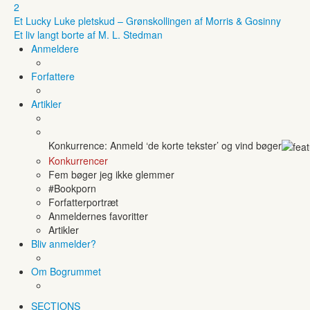
2
Et Lucky Luke pletskud – Grønskollingen af Morris & Gosinny
Et liv langt borte af M. L. Stedman
Anmeldere
Forfattere
Artikler
Konkurrence: Anmeld ‘de korte tekster’ og vind bøger
Konkurrencer
Fem bøger jeg ikke glemmer
#Bookporn
Forfatterportræt
Anmeldernes favoritter
Artikler
Bliv anmelder?
Om Bogrummet
SECTIONS