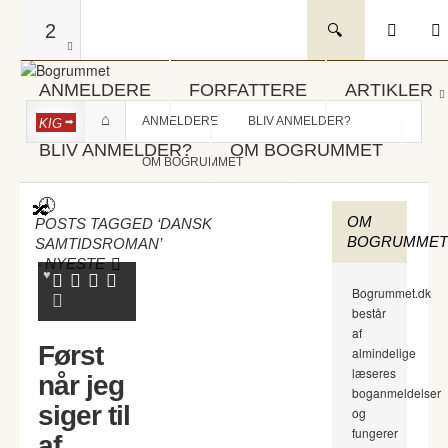
2
ANMELDERE
FORFATTERE
ARTIKLER
ANMELDERE
BLIV ANMELDER?
KIG
BLIV ANMELDER?
OM BOGRUMMET
OM BOGRUMMET
OM
POSTS TAGGED ‘DANSK
BOGRUMMET
SAMTIDSROMAN’
-
NYESTE
Bogrummet.dk
består
af
Først
almindelige
læseres
når jeg
boganmeldelser
siger til
og
fungerer
af