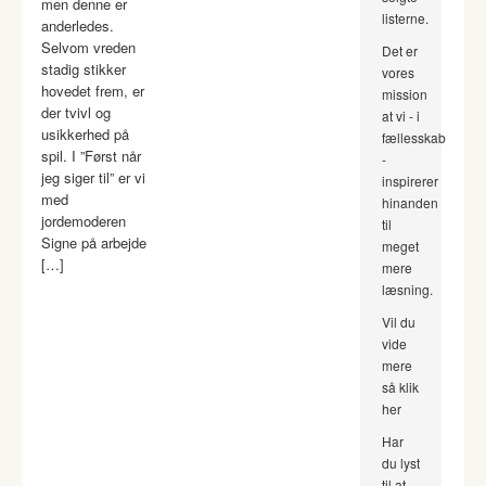
men denne er
listerne.
anderledes.
Selvom vreden
Det er
stadig stikker
vores
hovedet frem, er
mission
der tvivl og
at vi - i
usikkerhed på
fællesskab
spil. I ”Først når
-
jeg siger til” er vi
inspirerer
med
hinanden
jordemoderen
til
Signe på arbejde
meget
[…]
mere
læsning.
Vil du
vide
mere
så klik
her
Har
du lyst
til at