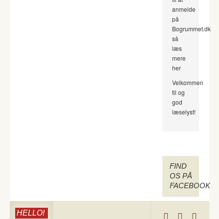
anmelde
på
Bogrummet.dk
så
læs
mere
her
Velkommen
til og
god
læselyst!
FIND
OS PÅ
FACEBOOK
HELLO!