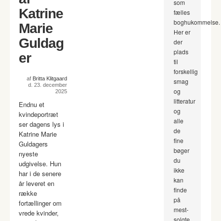
som
Katrine
fælles
boghukommelse.
Marie
Her er
Guldag
der
plads
er
til
forskellig
af
Britta Klitgaard
smag
d. 23. december
og
2025
litteratur
Endnu et
og
kvindeportræt
alle
ser dagens lys i
de
Katrine Marie
fine
Guldagers
bøger
nyeste
du
udgivelse. Hun
ikke
har i de senere
kan
år leveret en
finde
række
på
fortællinger om
mest-
vrede kvinder,
solgte