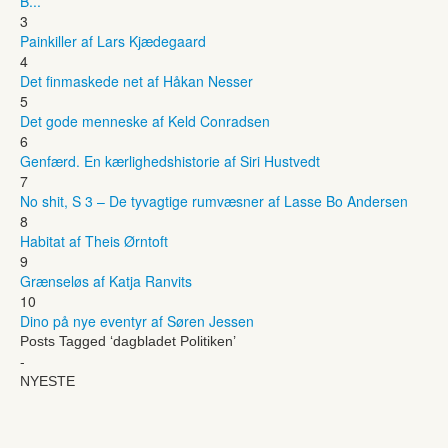
B...
3
Painkiller af Lars Kjædegaard
4
Det finmaskede net af Håkan Nesser
5
Det gode menneske af Keld Conradsen
6
Genfærd. En kærlighedshistorie af Siri Hustvedt
7
No shit, S 3 – De tyvagtige rumvæsner af Lasse Bo Andersen
8
Habitat af Theis Ørntoft
9
Grænseløs af Katja Ranvits
10
Dino på nye eventyr af Søren Jessen
Posts Tagged ‘dagbladet Politiken’
-
NYESTE