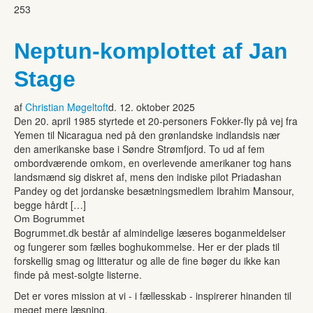
253
Neptun-komplottet af Jan
Stage
af
Christian Møgeltoft
d. 12. oktober 2025
Den 20. april 1985 styrtede et 20-personers Fokker-fly på vej fra
Yemen til Nicaragua ned på den grønlandske indlandsis nær
den amerikanske base i Søndre Strømfjord. To ud af fem
ombordværende omkom, en overlevende amerikaner tog hans
landsmænd sig diskret af, mens den indiske pilot Priadashan
Pandey og det jordanske besætningsmedlem Ibrahim Mansour,
begge hårdt […]
Om Bogrummet
Bogrummet.dk består af almindelige læseres boganmeldelser
og fungerer som fælles boghukommelse. Her er der plads til
forskellig smag og litteratur og alle de fine bøger du ikke kan
finde på mest-solgte listerne.
Det er vores mission at vi - i fællesskab - inspirerer hinanden til
meget mere læsning.