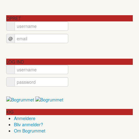
OPRET
@
LOG IND
KIG
Anmeldere
Bliv anmelder?
Om Bogrummet