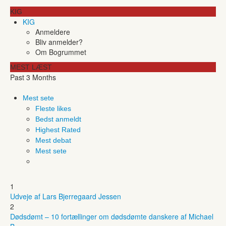
KIG
KIG
Anmeldere
Bliv anmelder?
Om Bogrummet
MEST LÆST
Past 3 Months
Mest sete
Fleste likes
Bedst anmeldt
Highest Rated
Mest debat
Mest sete
1
Udveje af Lars Bjerregaard Jessen
2
Dødsdømt – 10 fortællinger om dødsdømte danskere af Michael