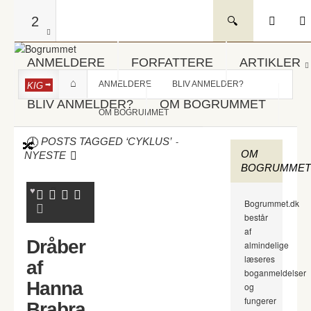
2
ANMELDERE
FORFATTERE
ARTIKLER
ANMELDERE
BLIV ANMELDER?
KIG
BLIV ANMELDER?
OM BOGRUMMET
OM BOGRUMMET
-
POSTS TAGGED ‘CYKLUS’
OM
NYESTE
BOGRUMMET
Bogrummet.dk
består
af
Dråber
almindelige
læseres
af
boganmeldelser
Hanna
og
fungerer
Brabra