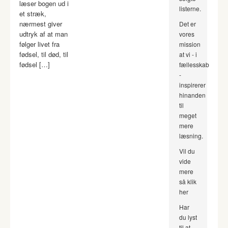
læser bogen ud i
listerne.
et stræk,
nærmest giver
Det er
udtryk af at man
vores
følger livet fra
mission
fødsel, til død, til
at vi - i
fødsel […]
fællesskab
-
inspirerer
hinanden
til
meget
mere
læsning.
Vil du
vide
mere
så klik
her
Har
du lyst
til at