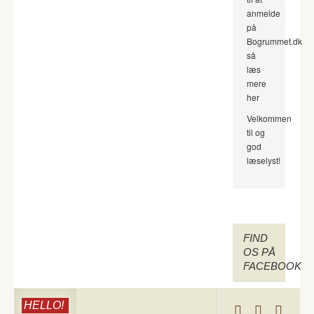
anmelde
på
Bogrummet.dk
så
læs
mere
her
Velkommen
til og
god
læselyst!
FIND
OS PÅ
FACEBOOK
HELLO!