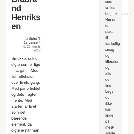
som
nd
fælles
boghukommelse.
Henriks
Her er
en
der
plads
til
af
Splint (I.
Jørgensen)
forskellig
d. 26. marts
smag
2017
og
Smukke, enkle
litteratur
digte som er lige
og
til at gå til. Med
alle
lidt refleksion
de
over livets gang.
fine
Med parforholdet
bøger
og dets frugter i
du
mente. Med
ikke
starten af livet
kan
som det
finde
bærende
på
element, da
mest-
digtene når man
solgte