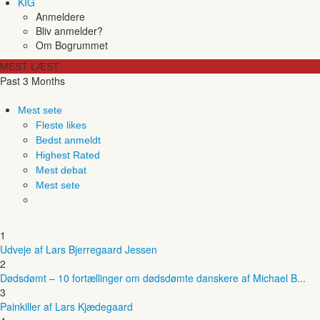
KIG
Anmeldere
Bliv anmelder?
Om Bogrummet
MEST LÆST
Past 3 Months
Mest sete
Fleste likes
Bedst anmeldt
Highest Rated
Mest debat
Mest sete
1
Udveje af Lars Bjerregaard Jessen
2
Dødsdømt – 10 fortællinger om dødsdømte danskere af Michael B...
3
Painkiller af Lars Kjædegaard