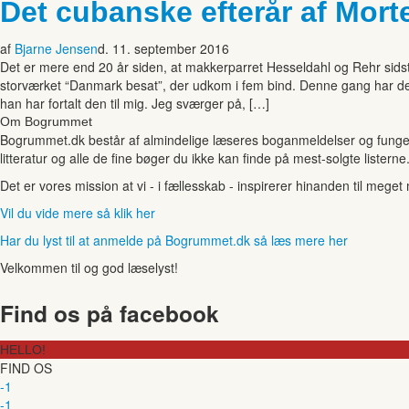
Det cubanske efterår af Mort
af
Bjarne Jensen
d. 11. september 2016
Det er mere end 20 år siden, at makkerparret Hesseldahl og Rehr sids
storværket “Danmark besat”, der udkom i fem bind. Denne gang har de ka
han har for­talt den til mig. Jeg sværger på, […]
Om Bogrummet
Bogrummet.dk består af almindelige læseres boganmeldelser og funger
litteratur og alle de fine bøger du ikke kan finde på mest-solgte listerne
Det er vores mission at vi - i fællesskab - inspirerer hinanden til mege
Vil du vide mere så klik her
Har du lyst til at anmelde på Bogrummet.dk så læs mere her
Velkommen til og god læselyst!
Find os på facebook
HELLO!
FIND OS
-1
-1