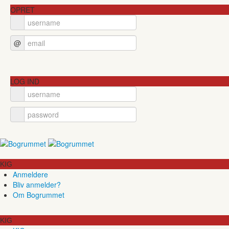
OPRET
@
LOG IND
KIG
Anmeldere
Bliv anmelder?
Om Bogrummet
KIG