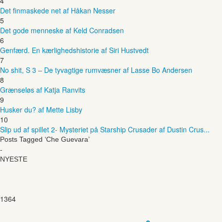
4
Det finmaskede net af Håkan Nesser
5
Det gode menneske af Keld Conradsen
6
Genfærd. En kærlighedshistorie af Siri Hustvedt
7
No shit, S 3 – De tyvagtige rumvæsner af Lasse Bo Andersen
8
Grænseløs af Katja Ranvits
9
Husker du? af Mette Lisby
10
Slip ud af spillet 2- Mysteriet på Starship Crusader af Dustin Crus...
Posts Tagged ‘Che Guevara’
-
NYESTE
1364