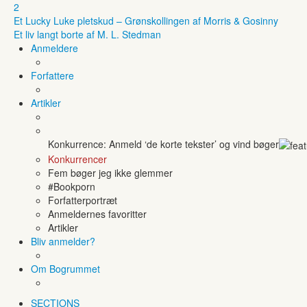
2
Et Lucky Luke pletskud – Grønskollingen af Morris & Gosinny
Et liv langt borte af M. L. Stedman
Anmeldere
Forfattere
Artikler
Konkurrence: Anmeld ‘de korte tekster’ og vind bøger
Konkurrencer
Fem bøger jeg ikke glemmer
#Bookporn
Forfatterportræt
Anmeldernes favoritter
Artikler
Bliv anmelder?
Om Bogrummet
SECTIONS