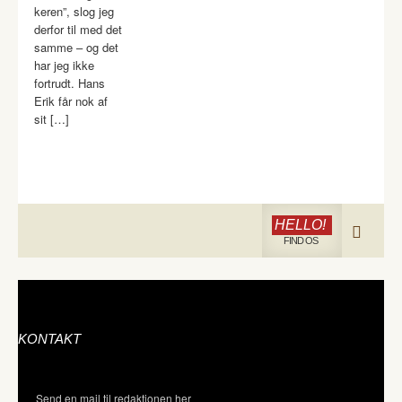
keren”, slog jeg
derfor til med det
samme – og det
har jeg ikke
fortrudt. Hans
Erik får nok af
sit […]
HELLO!
FIND OS
KONTAKT
Send en mail til redaktionen her