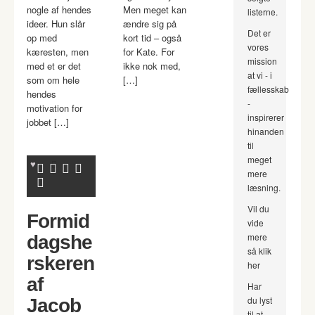
nogle af hendes
Men meget kan
listerne.
ideer. Hun slår
ændre sig på
Det er
op med
kort tid – også
vores
kæresten, men
for Kate. For
mission
med et er det
ikke nok med,
at vi - i
som om hele
[…]
fællesskab
hendes
-
motivation for
inspirerer
jobbet […]
hinanden
til
meget
mere
læsning.
Vil du
Formid
vide
mere
dagshe
så klik
rskeren
her
af
Har
du lyst
Jacob
til at