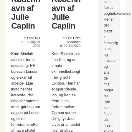
som
avn af
avn af
fælles
boghukommelse.
Julie
Julie
Her er
Caplin
Caplin
der
plads
til
af
Lone MD
af
Line Holm
d. 13. august
Andersen
forskellig
2020
d. 20. juli 2020
smag
Kate Sinclair
Kate Sinclair bor
og
arbejder for et
i en lille, og en
litteratur
succesrigt PR-
smule
og
bureau i London
skimmelbefængt
alle
og elsker sit
, lejlighed i
de
arbejde. Lige
London. Hun har
fine
indtil hendes
et spændende
bøger
kæreste, der
job, og kan se
du
arbejder samme
frem til en
ikke
sted, går bag om
forfremmelse.
kan
ryggen på hende
Og hun ser en
finde
og bliver
dejlig fyr Joel.
på
forfremmet efter
Livet er alt andet
mest-
at have stjålet
lige ret okay.
solgte