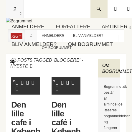
2
ANMELDERE
FORFATTERE
ARTIKLER
ANMELDERE
BLIV ANMELDER?
KIG
BLIV ANMELDER?
OM BOGRUMMET
OM BOGRUMMET
-
POSTS TAGGED ‘BLOGGERE’
OM
NYESTE
BOGRUMMET
Bogrummet.dk
består
af
Den
Den
almindelige
læseres
lille
lille
boganmeldelser
cafe i
café i
og
fungerer
Københ
Københ