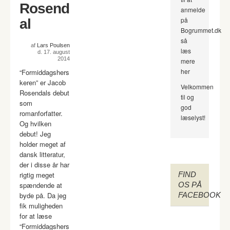
Rosend
anmelde
på
al
Bogrummet.dk
så
af
Lars Poulsen
læs
d. 17. august
2014
mere
her
“Formiddagshers
keren” er Jacob
Velkommen
Rosendals debut
til og
som
god
romanforfatter.
læselyst!
Og hvilken
debut! Jeg
holder meget af
dansk litteratur,
der i disse år har
rigtig meget
FIND
spændende at
OS PÅ
byde på. Da jeg
FACEBOOK
fik muligheden
for at læse
“Formiddagshers