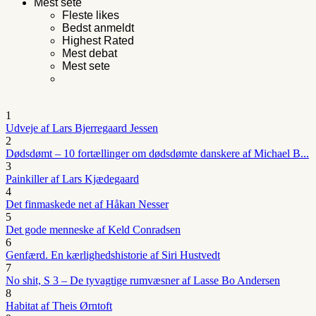
Mest sete
Fleste likes
Bedst anmeldt
Highest Rated
Mest debat
Mest sete
1
Udveje af Lars Bjerregaard Jessen
2
Dødsdømt – 10 fortællinger om dødsdømte danskere af Michael B...
3
Painkiller af Lars Kjædegaard
4
Det finmaskede net af Håkan Nesser
5
Det gode menneske af Keld Conradsen
6
Genfærd. En kærlighedshistorie af Siri Hustvedt
7
No shit, S 3 – De tyvagtige rumvæsner af Lasse Bo Andersen
8
Habitat af Theis Ørntoft