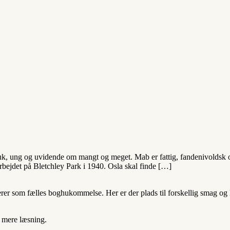
muk, ung og uvidende om mangt og meget. Mab er fattig, fandenivoldsk og
bejdet på Bletchley Park i 1940. Osla skal finde […]
 som fælles boghukommelse. Her er der plads til forskellig smag og lit
t mere læsning.