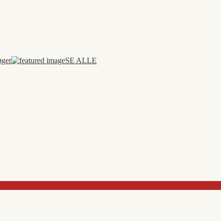
øger
SE ALLE