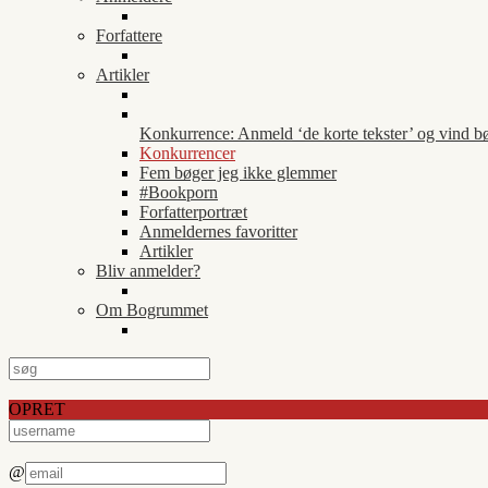
Forfattere
Artikler
Konkurrence: Anmeld ‘de korte tekster’ og vind b
Konkurrencer
Fem bøger jeg ikke glemmer
#Bookporn
Forfatterportræt
Anmeldernes favoritter
Artikler
Bliv anmelder?
Om Bogrummet
OPRET
@