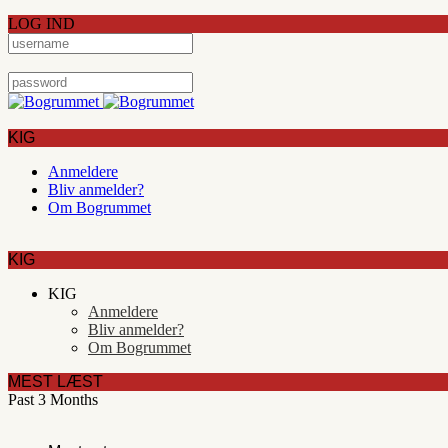
LOG IND
KIG
Anmeldere
Bliv anmelder?
Om Bogrummet
KIG
KIG
Anmeldere
Bliv anmelder?
Om Bogrummet
MEST LÆST
Past 3 Months