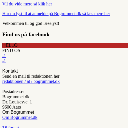
Vil du vide mere så klik her
Har du lyst til at anmelde på Bogrummet.dk så læs mere her
Velkommen til og god læselyst!
Find os på facebook
HELLO!
FIND OS
-1
-1
Kontakt
Send en mail til redaktionen her
redaktionen / at / bogrummet.dk
Postadresse:
Bogrummet.dk
Dr. Louisesvej 1
9600 Aars
Om Bogrummet
Om Bogrummet.dk
Til forlag