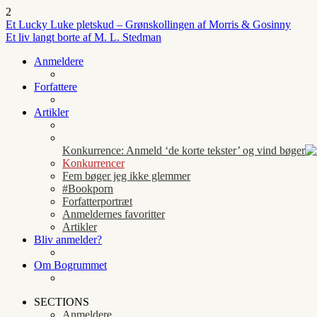
2
Et Lucky Luke pletskud – Grønskollingen af Morris & Gosinny
Et liv langt borte af M. L. Stedman
Anmeldere
Forfattere
Artikler
Konkurrence: Anmeld ‘de korte tekster’ og vind bøger
Konkurrencer
Fem bøger jeg ikke glemmer
#Bookporn
Forfatterportræt
Anmeldernes favoritter
Artikler
Bliv anmelder?
Om Bogrummet
SECTIONS
Anmeldere