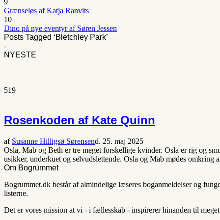
9
Grænseløs af Katja Ranvits
10
Dino på nye eventyr af Søren Jessen
Posts Tagged ‘Bletchley Park’
-
NYESTE
519
Rosenkoden af Kate Quinn
af
Susanne Hilligsø Sørensen
d. 25. maj 2025
Osla, Mab og Beth er tre meget forskellige kvinder. Osla er rig og s
usikker, underkuet og selvudslettende. Osla og Mab mødes omkring ar
Om Bogrummet
Bogrummet.dk består af almindelige læseres boganmeldelser og fungerer
listerne.
Det er vores mission at vi - i fællesskab - inspirerer hinanden til mege