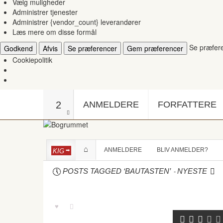
Vælg muligheder
Administrer tjenester
Administrer {vendor_count} leverandører
Læs mere om disse formål
Se præfer
Godkend
Afvis
Se præferencer
Gem præferencer
Cookiepolitik
2
ANMELDERE
FORFATTERE
ANMELDERE
BLIV ANMELDER?
KIG
-
POSTS TAGGED ‘BAUTASTEN’
NYESTE