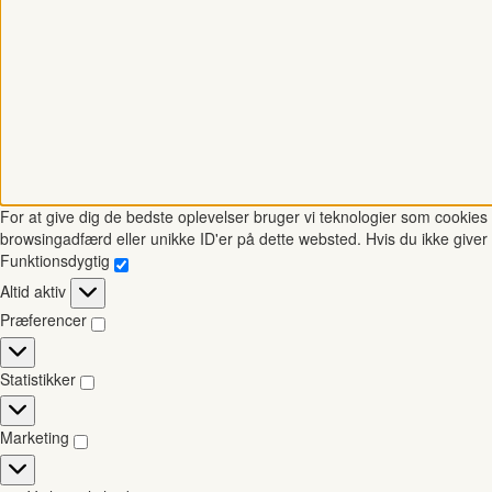
For at give dig de bedste oplevelser bruger vi teknologier som cookies t
browsingadfærd eller unikke ID'er på dette websted. Hvis du ikke giver 
Funktionsdygtig
Funktionsdygtig
Altid aktiv
Præferencer
Præferencer
Statistikker
Statistikker
Marketing
Marketing