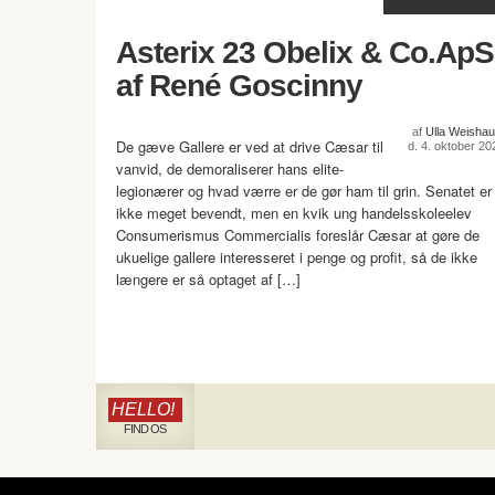
Asterix 23 Obelix & Co.ApS
af René Goscinny
af
Ulla Weishau
De gæve Gallere er ved at drive Cæsar til
d. 4. oktober 20
vanvid, de demoraliserer hans elite-
legionærer og hvad værre er de gør ham til grin. Senatet er
ikke meget bevendt, men en kvik ung handelsskoleelev
Consumerismus Commercialis foreslår Cæsar at gøre de
ukuelige gallere interesseret i penge og profit, så de ikke
længere er så optaget af […]
HELLO!
FIND OS