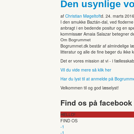
Den usynlige v
af
Christian Møgeltoft
d. 24. marts 201
I den smukke Baztán-dal, ved floderne
anbragt i en bedende positur og en sp
kommissær Amaia Salazar betegner det.
Om Bogrummet
Bogrummet.dk består af almindelige læ
litteratur og alle de fine bøger du ikke 
Det er vores mission at vi - i fællesska
Vil du vide mere så klik her
Har du lyst til at anmelde på Bogrumm
Velkommen til og god læselyst!
Find os på facebook
HELLO!
FIND OS
-1
-1