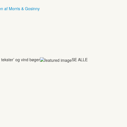
en af Morris & Gosinny
tekster’ og vind bøger
SE ALLE