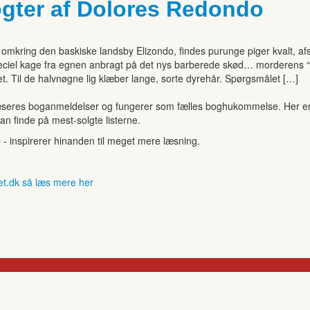
ogter af Dolores Redondo
6
 omkring den baskiske landsby Elizondo, findes purunge piger kvalt, a
eciel kage fra egnen anbragt på det nys barberede skød… morderens “p
 Til de halvnøgne lig klæber lange, sorte dyrehår. Spørgsmålet […]
seres boganmeldelser og fungerer som fælles boghukommelse. Her er de
kan finde på mest-solgte listerne.
b - inspirerer hinanden til meget mere læsning.
et.dk så læs mere her