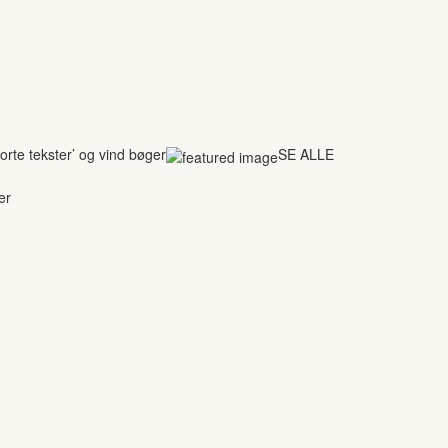
rte tekster’ og vind bøger
SE ALLE
er