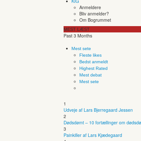
KIG
Anmeldere
Bliv anmelder?
Om Bogrummet
MEST LÆST
Past 3 Months
Mest sete
Fleste likes
Bedst anmeldt
Highest Rated
Mest debat
Mest sete
1
Udveje af Lars Bjerregaard Jessen
2
Dødsdømt – 10 fortællinger om dødsdø
3
Painkiller af Lars Kjædegaard