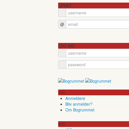
OPRET
@
LOG IND
KIG
Anmeldere
Bliv anmelder?
Om Bogrummet
KIG