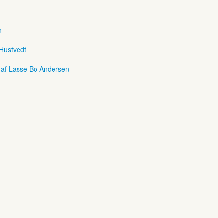
n
 Hustvedt
r af Lasse Bo Andersen