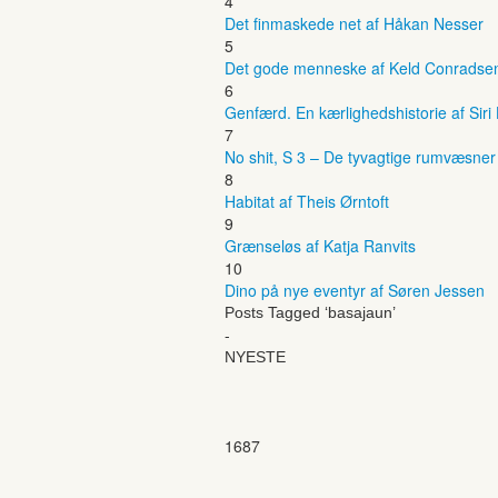
4
Det finmaskede net af Håkan Nesser
5
Det gode menneske af Keld Conradse
6
Genfærd. En kærlighedshistorie af Siri
7
No shit, S 3 – De tyvagtige rumvæsne
8
Habitat af Theis Ørntoft
9
Grænseløs af Katja Ranvits
10
Dino på nye eventyr af Søren Jessen
Posts Tagged ‘basajaun’
-
NYESTE
1687