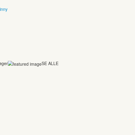
inny
bøger
SE ALLE