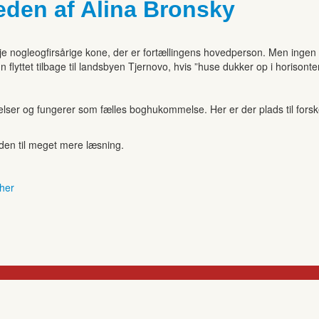
eden af Alina Bronsky
eje nogleogfirsårige kone, der er fortællingens hovedperson. Men ing
ttet tilbage til landsbyen Tjernovo, hvis ”huse dukker op i horisonte
r og fungerer som fælles boghukommelse. Her er der plads til forskell
anden til meget mere læsning.
 her