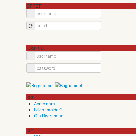
OPRET
@
LOG IND
KIG
Anmeldere
Bliv anmelder?
Om Bogrummet
KIG