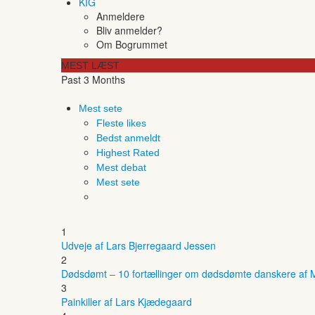
KIG
Anmeldere
Bliv anmelder?
Om Bogrummet
MEST LÆST
Past 3 Months
Mest sete
Fleste likes
Bedst anmeldt
Highest Rated
Mest debat
Mest sete
1
Udveje af Lars Bjerregaard Jessen
2
Dødsdømt – 10 fortællinger om dødsdømte danskere af M
3
Painkiller af Lars Kjædegaard