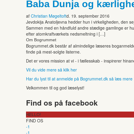
Baba Dunja og kærligh
af
Christian Møgeltoft
d. 19. september 2016
Jevdokija Anatoljevna hedder hun i virkeligheden, den s
Sammen med en håndfuld andre stædige gamlinge er hun fly
efter atomkraftværkets nedsmeltning i […]
Om Bogrummet
Bogrummet.dk består af almindelige læseres boganmeldelse
finde på mest-solgte listerne.
Det er vores mission at vi - i fællesskab - inspirerer hin
Vil du vide mere så klik her
Har du lyst til at anmelde på Bogrummet.dk så læs mere
Velkommen til og god læselyst!
Find os på facebook
HELLO!
FIND OS
-1
-1