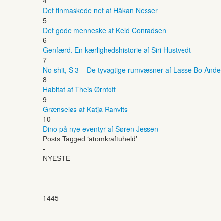
4
Det finmaskede net af Håkan Nesser
5
Det gode menneske af Keld Conradsen
6
Genfærd. En kærlighedshistorie af Siri Hustvedt
7
No shit, S 3 – De tyvagtige rumvæsner af Lasse Bo And
8
Habitat af Theis Ørntoft
9
Grænseløs af Katja Ranvits
10
Dino på nye eventyr af Søren Jessen
Posts Tagged ‘atomkraftuheld’
-
NYESTE
1445