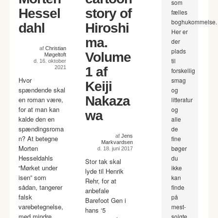
som
Hessel
story of
fælles
boghukommelse.
dahl
Hiroshi
Her er
ma.
der
af
Christian
plads
Volume
Møgeltoft
til
d. 16. oktober
2021
1 af
forskellig
Hvor
smag
Keiji
spændende skal
og
Nakaza
en roman være,
litteratur
for at man kan
og
wa
kalde den en
alle
spændingsroma
de
af
Jens
n? At betegne
fine
Markvardsen
Morten
bøger
d. 18. juni 2017
Hesseldahls
du
Stor tak skal
“Mørket under
ikke
lyde til Henrik
isen” som
kan
Rehr, for at
sådan, tangerer
finde
anbefale
falsk
på
Barefoot Gen i
varebetegnelse,
mest-
hans ‘5
med mindre
solgte