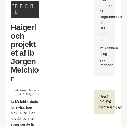
anmelde
på
Bogrummet.dk
så
Haigerl
læs
mere
och
her
projekt
Velkommen
et af Ib
til og
god
Jørgen
læselyst!
Melchio
r
af
Bjarne Jensen
d. 4. maj 2015
FIND
Ib Melchior døde
OS PÅ
for nylig, han
FACEBOOK
blev 97 år. Han
havde levet et
spændende liv,