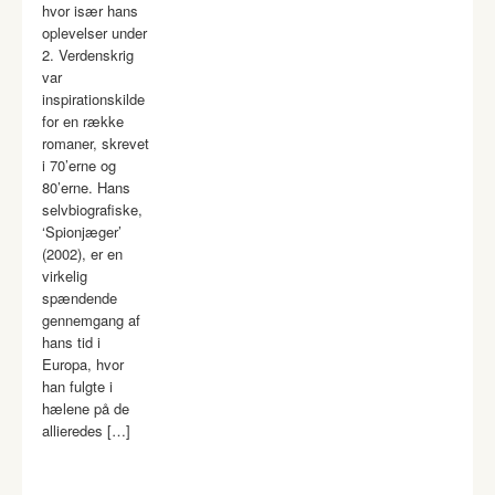
hvor især hans
oplevelser under
2. Verdenskrig
var
inspirationskilde
for en række
romaner, skrevet
i 70’erne og
80’erne. Hans
selvbiografiske,
‘Spionjæger’
(2002), er en
virkelig
spændende
gennemgang af
hans tid i
Europa, hvor
han fulgte i
hælene på de
allieredes […]