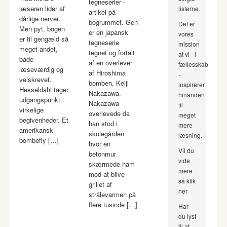
tegneserier’-
læseren lider af
listerne.
artikel på
dårlige nerver.
bogrummet. Gen
Det er
Men pyt, bogen
er en japansk
vores
er til gengæld så
tegneserie
mission
meget andet,
tegnet og fortalt
at vi - i
både
af en overlever
fællesskab
læseværdig og
af Hiroshima
-
velskrevet.
bomben, Keiji
inspirerer
Hesseldahl tager
Nakazawa.
hinanden
udgangspunkt i
Nakazawa
til
virkelige
overlevede da
meget
begivenheder. Et
han stod i
mere
amerikansk
skolegården
læsning.
bombefly […]
hvor en
Vil du
betonmur
vide
skærmede ham
mere
mod at blive
så klik
grillet af
her
strålevarmen på
flere tusinde […]
Har
du lyst
til at