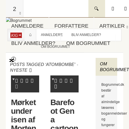
2
ANMELDERE
FORFATTERE
ARTIKLER
ANMELDERE
BLIV ANMELDER?
KIG
BLIV ANMELDER?
OM BOGRUMMET
OM BOGRUMMET
OM
-
POSTS TAGGED ‘ATOMBOMBE’
BOGRUMMET
NYESTE
Bogrummet.dk
består
af
Mørket
Barefo
almindelige
læseres
under
ot Gen
boganmeldelser
isen af
a
og
fungerer
Morten
cartoon