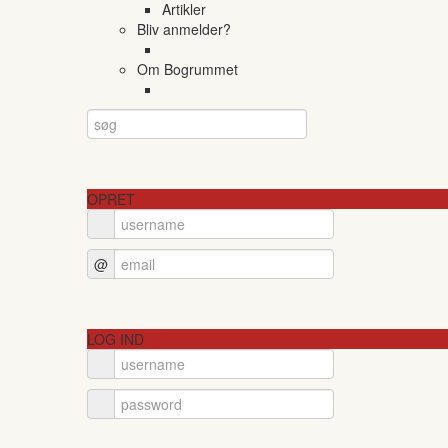
Artikler
Bliv anmelder?
Om Bogrummet
OPRET
@
LOG IND