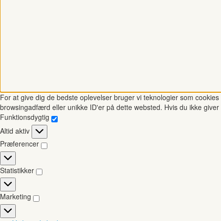
For at give dig de bedste oplevelser bruger vi teknologier som cookies t
browsingadfærd eller unikke ID'er på dette websted. Hvis du ikke giver 
Funktionsdygtig
Funktionsdygtig
Altid aktiv
Præferencer
Præferencer
Statistikker
Statistikker
Marketing
Marketing