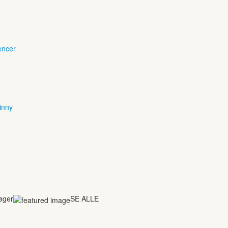
encer
inny
bøger
SE ALLE