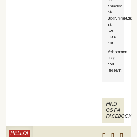
anmelde
på
Bogrummet.dk
så
læs
mere
her
Velkommen
til og
god
læselyst!
FIND
OS PÅ
FACEBOOK
HELLO!