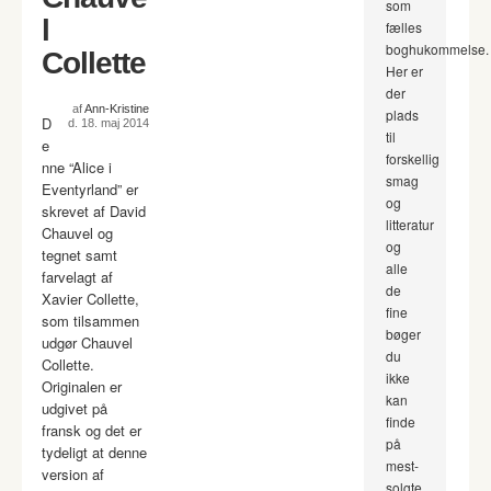
som
l
fælles
boghukommelse.
Collette
Her er
der
af
Ann-Kristine
plads
D
d. 18. maj 2014
til
e
forskellig
nne “Alice i
smag
Eventyrland” er
og
skrevet af David
litteratur
Chauvel og
og
tegnet samt
alle
farvelagt af
de
Xavier Collette,
fine
som tilsammen
bøger
udgør Chauvel
du
Collette.
ikke
Originalen er
kan
udgivet på
finde
fransk og det er
på
tydeligt at denne
mest-
version af
solgte