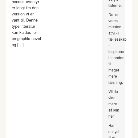
hendes eventyr
listerne.
er langt fra den
version vi er
Det er
vant til. Denne
vores
type litteratur
mission
kan kaldes for
at vi - i
en graphic novel
fællesskab
og […]
-
inspirerer
hinanden
til
meget
mere
læsning.
Vil du
vide
mere
så klik
her
Har
du lyst
til at