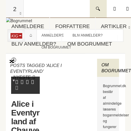
2
ANMELDERE
FORFATTERE
ARTIKLER
ANMELDERE
BLIV ANMELDER?
KIG
BLIV ANMELDER?
OM BOGRUMMET
OM BOGRUMMET
OM
POSTS TAGGED ‘ALICE I
BOGRUMMET
EVENTYRLAND’
-
NYESTE
Bogrummet.dk
består
af
Alice i
almindelige
læseres
Eventyr
boganmeldelser
land af
og
fungerer
Chauve