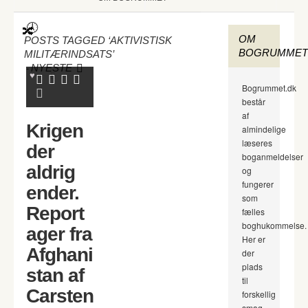
OM
POSTS TAGGED ‘AKTIVISTISK
BOGRUMMET
MILITÆRINDSATS’
-
NYESTE
Bogrummet.dk
består
af
Krigen
almindelige
læseres
der
boganmeldelser
aldrig
og
fungerer
ender.
som
Report
fælles
boghukommelse.
ager fra
Her er
Afghani
der
plads
stan af
til
Carsten
forskellig
smag