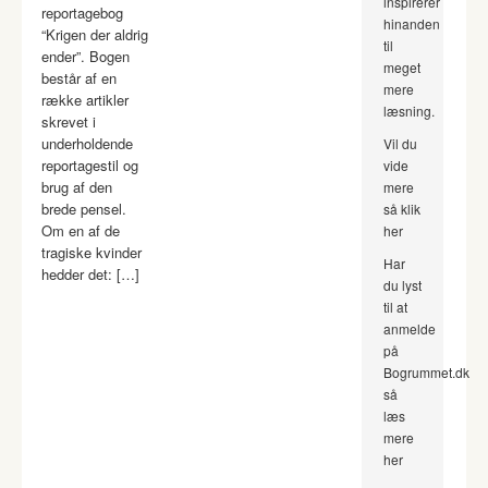
inspirerer
reportagebog
hinanden
“Krigen der aldrig
til
ender”. Bogen
meget
består af en
mere
række artikler
læsning.
skrevet i
underholdende
Vil du
reportagestil og
vide
brug af den
mere
brede pensel.
så klik
Om en af de
her
tragiske kvinder
Har
hedder det: […]
du lyst
til at
anmelde
på
Bogrummet.dk
så
læs
mere
her