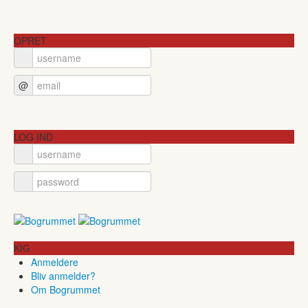
OPRET
@
LOG IND
KIG
Anmeldere
Bliv anmelder?
Om Bogrummet