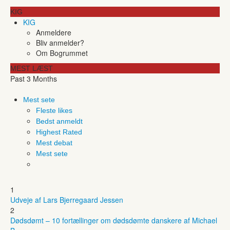
KIG
KIG
Anmeldere
Bliv anmelder?
Om Bogrummet
MEST LÆST
Past 3 Months
Mest sete
Fleste likes
Bedst anmeldt
Highest Rated
Mest debat
Mest sete
1
Udveje af Lars Bjerregaard Jessen
2
Dødsdømt – 10 fortællinger om dødsdømte danskere af Michael