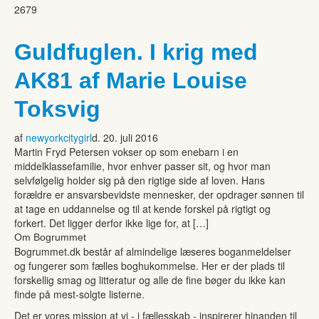
2679
Guldfuglen. I krig med
AK81 af Marie Louise
Toksvig
af
newyorkcitygirl
d. 20. juli 2016
Martin Fryd Petersen vokser op som enebarn i en
middelklassefamilie, hvor enhver passer sit, og hvor man
selvfølgelig holder sig på den rigtige side af loven. Hans
forældre er ansvarsbevidste mennesker, der opdrager sønnen til
at tage en uddannelse og til at kende forskel på rigtigt og
forkert. Det ligger derfor ikke lige for, at […]
Om Bogrummet
Bogrummet.dk består af almindelige læseres boganmeldelser
og fungerer som fælles boghukommelse. Her er der plads til
forskellig smag og litteratur og alle de fine bøger du ikke kan
finde på mest-solgte listerne.
Det er vores mission at vi - i fællesskab - inspirerer hinanden til