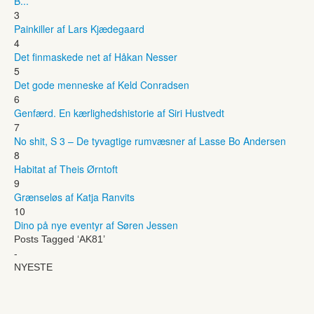
B...
3
Painkiller af Lars Kjædegaard
4
Det finmaskede net af Håkan Nesser
5
Det gode menneske af Keld Conradsen
6
Genfærd. En kærlighedshistorie af Siri Hustvedt
7
No shit, S 3 – De tyvagtige rumvæsner af Lasse Bo Andersen
8
Habitat af Theis Ørntoft
9
Grænseløs af Katja Ranvits
10
Dino på nye eventyr af Søren Jessen
Posts Tagged ‘AK81’
-
NYESTE