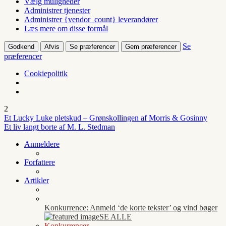
Vælg muligheder
Administrer tjenester
Administrer {vendor_count} leverandører
Læs mere om disse formål
Se
Godkend
Afvis
Se præferencer
Gem præferencer
præferencer
Cookiepolitik
2
Et Lucky Luke pletskud – Grønskollingen af Morris & Gosinny
Et liv langt borte af M. L. Stedman
Anmeldere
Forfattere
Artikler
Konkurrence: Anmeld ‘de korte tekster’ og vind bøger
SE ALLE
Konkurrencer