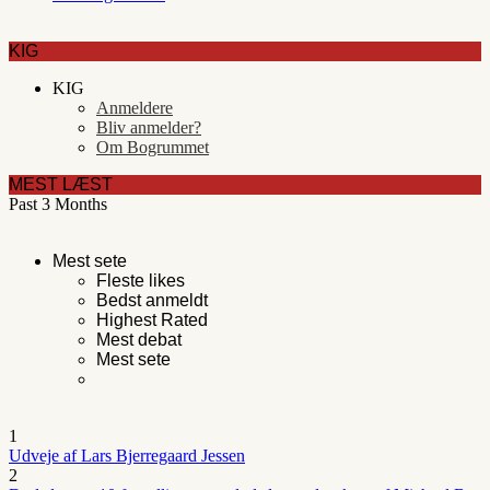
KIG
KIG
Anmeldere
Bliv anmelder?
Om Bogrummet
MEST LÆST
Past 3 Months
Mest sete
Fleste likes
Bedst anmeldt
Highest Rated
Mest debat
Mest sete
1
Udveje af Lars Bjerregaard Jessen
2