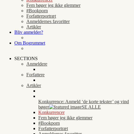
Fem bøger jeg ikke glemmer
#Bookporn
Forfatterportræt
Anmeldernes favoritter
Artikler
Bliv anmelder?
Om Bogrummet
SECTIONS
Anmeldere
Forfattere
Artikler
Konkurrence: Anmeld ‘de korte tekster’ og vind
bøger
SE ALLE
Konkurrencer
Fem bøger jeg ikke glemmer
#Bookporn
Forfatterportræt
Anmeldernes favoritter