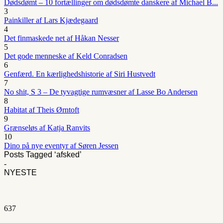
Dødsdømt – 10 fortællinger om dødsdømte danskere af Michael B...
3
Painkiller af Lars Kjædegaard
4
Det finmaskede net af Håkan Nesser
5
Det gode menneske af Keld Conradsen
6
Genfærd. En kærlighedshistorie af Siri Hustvedt
7
No shit, S 3 – De tyvagtige rumvæsner af Lasse Bo Andersen
8
Habitat af Theis Ørntoft
9
Grænseløs af Katja Ranvits
10
Dino på nye eventyr af Søren Jessen
Posts Tagged ‘afsked’
-
NYESTE
637