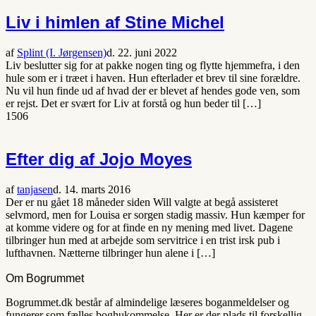
Liv i himlen af Stine Michel
af
Splint (I. Jørgensen)
d. 22. juni 2022
Liv beslutter sig for at pakke nogen ting og flytte hjemmefra, i den
hule som er i træet i haven. Hun efterlader et brev til sine forældre.
Nu vil hun finde ud af hvad der er blevet af hendes gode ven, som
er rejst. Det er svært for Liv at forstå og hun beder til […]
1506
Efter dig af Jojo Moyes
af
tanjasen
d. 14. marts 2016
Der er nu gået 18 måneder siden Will valgte at begå assisteret
selvmord, men for Louisa er sorgen stadig massiv. Hun kæmper for
at komme videre og for at finde en ny mening med livet. Dagene
tilbringer hun med at arbejde som servitrice i en trist irsk pub i
lufthavnen. Nætterne tilbringer hun alene i […]
Om Bogrummet
Bogrummet.dk består af almindelige læseres boganmeldelser og
fungerer som fælles boghukommelse. Her er der plads til forskellig