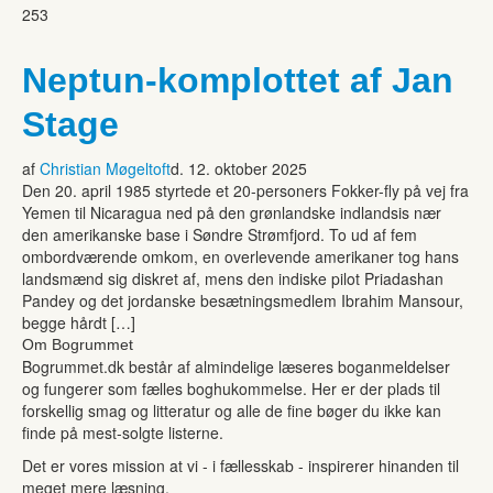
253
Neptun-komplottet af Jan
Stage
af
Christian Møgeltoft
d. 12. oktober 2025
Den 20. april 1985 styrtede et 20-personers Fokker-fly på vej fra
Yemen til Nicaragua ned på den grønlandske indlandsis nær
den amerikanske base i Søndre Strømfjord. To ud af fem
ombordværende omkom, en overlevende amerikaner tog hans
landsmænd sig diskret af, mens den indiske pilot Priadashan
Pandey og det jordanske besætningsmedlem Ibrahim Mansour,
begge hårdt […]
Om Bogrummet
Bogrummet.dk består af almindelige læseres boganmeldelser
og fungerer som fælles boghukommelse. Her er der plads til
forskellig smag og litteratur og alle de fine bøger du ikke kan
finde på mest-solgte listerne.
Det er vores mission at vi - i fællesskab - inspirerer hinanden til
meget mere læsning.