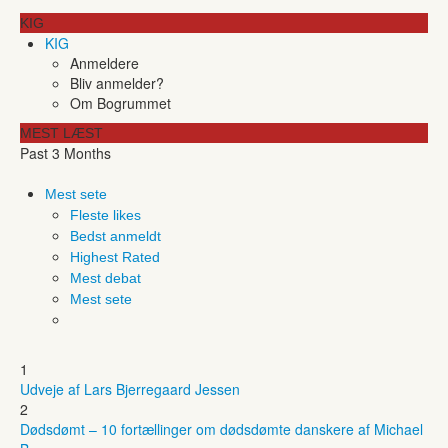
KIG
KIG
Anmeldere
Bliv anmelder?
Om Bogrummet
MEST LÆST
Past 3 Months
Mest sete
Fleste likes
Bedst anmeldt
Highest Rated
Mest debat
Mest sete
1
Udveje af Lars Bjerregaard Jessen
2
Dødsdømt – 10 fortællinger om dødsdømte danskere af Michael