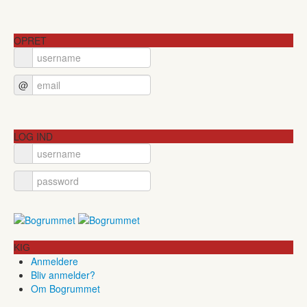
OPRET
@
LOG IND
KIG
Anmeldere
Bliv anmelder?
Om Bogrummet