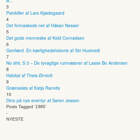
B...
3
Painkiller af Lars Kjædegaard
4
Det finmaskede net af Håkan Nesser
5
Det gode menneske af Keld Conradsen
6
Genfærd. En kærlighedshistorie af Siri Hustvedt
7
No shit, S 3 – De tyvagtige rumvæsner af Lasse Bo Andersen
8
Habitat af Theis Ørntoft
9
Grænseløs af Katja Ranvits
10
Dino på nye eventyr af Søren Jessen
Posts Tagged ‘1985’
-
NYESTE