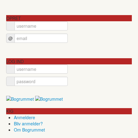
OPRET
@
LOG IND
KIG
Anmeldere
Bliv anmelder?
Om Bogrummet