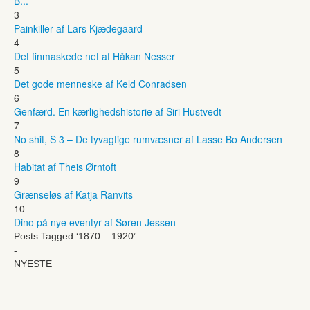
B...
3
Painkiller af Lars Kjædegaard
4
Det finmaskede net af Håkan Nesser
5
Det gode menneske af Keld Conradsen
6
Genfærd. En kærlighedshistorie af Siri Hustvedt
7
No shit, S 3 – De tyvagtige rumvæsner af Lasse Bo Andersen
8
Habitat af Theis Ørntoft
9
Grænseløs af Katja Ranvits
10
Dino på nye eventyr af Søren Jessen
Posts Tagged ‘1870 – 1920’
-
NYESTE