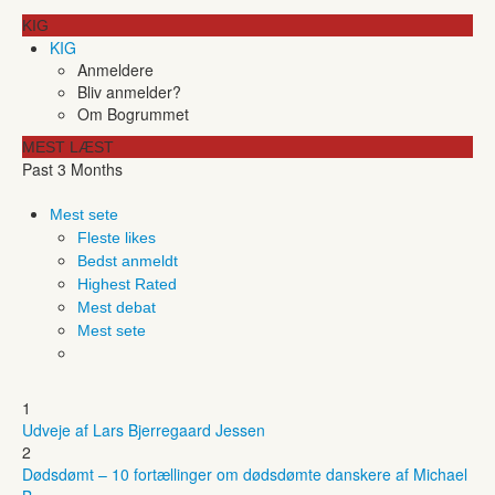
KIG
KIG
Anmeldere
Bliv anmelder?
Om Bogrummet
MEST LÆST
Past 3 Months
Mest sete
Fleste likes
Bedst anmeldt
Highest Rated
Mest debat
Mest sete
1
Udveje af Lars Bjerregaard Jessen
2
Dødsdømt – 10 fortællinger om dødsdømte danskere af Michael