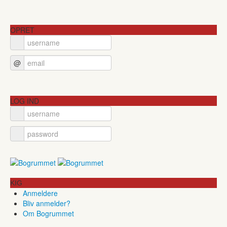
OPRET
@
LOG IND
KIG
Anmeldere
Bliv anmelder?
Om Bogrummet