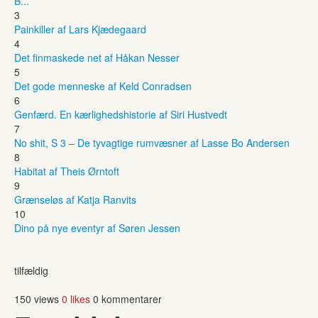
B...
3
Painkiller af Lars Kjædegaard
4
Det finmaskede net af Håkan Nesser
5
Det gode menneske af Keld Conradsen
6
Genfærd. En kærlighedshistorie af Siri Hustvedt
7
No shit, S 3 – De tyvagtige rumvæsner af Lasse Bo Andersen
8
Habitat af Theis Ørntoft
9
Grænseløs af Katja Ranvits
10
Dino på nye eventyr af Søren Jessen
tilfældig
150 views
0 likes
0 kommentarer