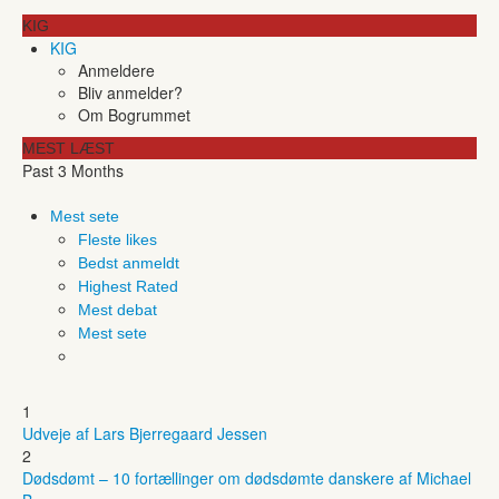
KIG
KIG
Anmeldere
Bliv anmelder?
Om Bogrummet
MEST LÆST
Past 3 Months
Mest sete
Fleste likes
Bedst anmeldt
Highest Rated
Mest debat
Mest sete
1
Udveje af Lars Bjerregaard Jessen
2
Dødsdømt – 10 fortællinger om dødsdømte danskere af Michael