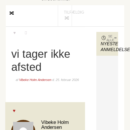
TILFÆLDIG
SE
ALLE
NYESTE
ANMELDELS
vi tager ikke
afsted
af
Vibeke Holm Andersen
d.
25. februar 2026
Vibeke Holm
Andersen