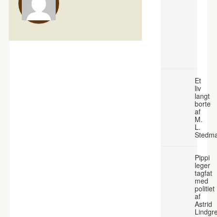
Et
liv
langt
borte
af
M.
L.
Stedm
Pippi
leger
tagfat
med
politiet
af
Astrid
Lindgr