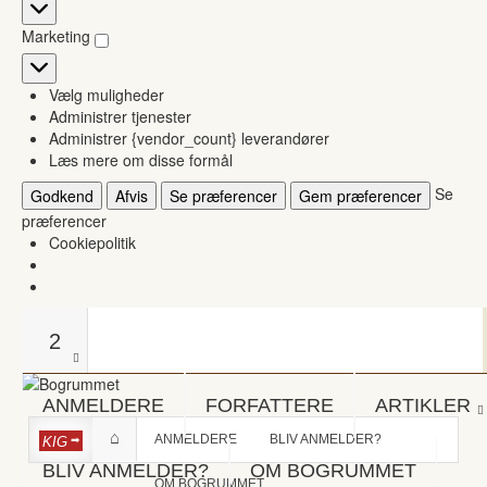
Statistikker
Marketing
Marketing
Vælg muligheder
Administrer tjenester
Administrer {vendor_count} leverandører
Læs mere om disse formål
Se
Godkend
Afvis
Se præferencer
Gem præferencer
præferencer
Cookiepolitik
2
ANMELDERE
FORFATTERE
ARTIKLER
ANMELDERE
BLIV ANMELDER?
KIG
BLIV ANMELDER?
OM BOGRUMMET
OM BOGRUMMET