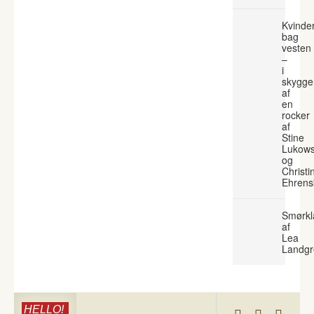
Kvinde
bag
vesten
–
i
skygge
af
en
rocker
af
Stine
Lukows
og
Christi
Ehrens
Smørkl
af
Lea
Landgr
HELLO!