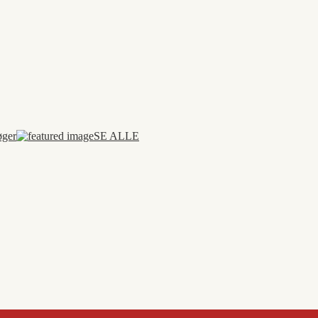
øger
SE ALLE