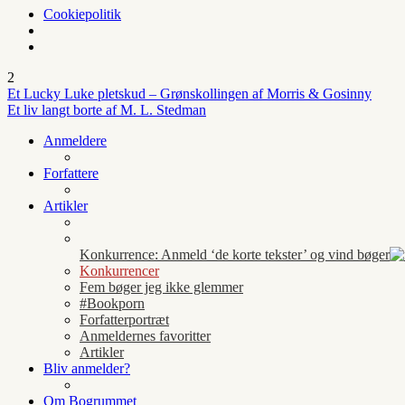
Cookiepolitik
2
Et Lucky Luke pletskud – Grønskollingen af Morris & Gosinny
Et liv langt borte af M. L. Stedman
Anmeldere
Forfattere
Artikler
Konkurrence: Anmeld ‘de korte tekster’ og vind bøger
Konkurrencer
Fem bøger jeg ikke glemmer
#Bookporn
Forfatterportræt
Anmeldernes favoritter
Artikler
Bliv anmelder?
Om Bogrummet