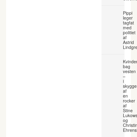
Pippi
leger
tagfat
med
politiet
af
Astrid
Lindgr
Kvinde
bag
vesten
–
i
skygge
af
en
rocker
af
Stine
Lukows
og
Christi
Ehrens