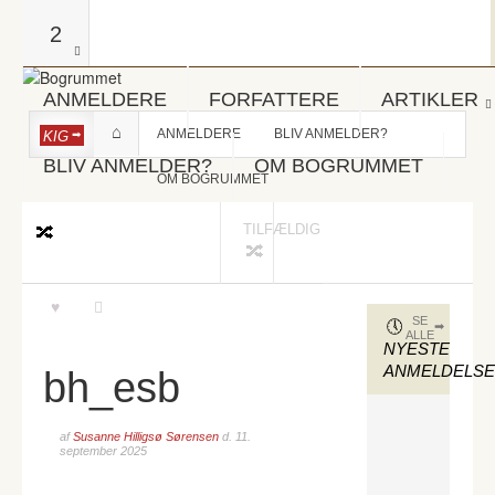
2
ANMELDERE
FORFATTERE
ARTIKLER
ANMELDERE
BLIV ANMELDER?
KIG
BLIV ANMELDER?
OM BOGRUMMET
OM BOGRUMMET
TILFÆLDIG
SE
ALLE
NYESTE
ANMELDELS
bh_esb
af
Susanne Hilligsø Sørensen
d.
11.
september 2025