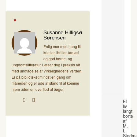
Susanne Hilligsø
Sørensen
Enlig mor med hang til
krimier, thriller, fantasi
og god børne- og
ungdomslitteratur. Læser dog i praksis alt
med undtagelse af Virkelighedens Verden.
Er på biblioteket mindst en gang om
måneden og er ude af stand til at komme
hjem uden en overflod af bøger.
Et
liv
langt
borte
af
M.
L.
Stedm