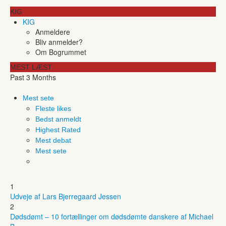
KIG
KIG
Anmeldere
Bliv anmelder?
Om Bogrummet
MEST LÆST
Past 3 Months
Mest sete
Fleste likes
Bedst anmeldt
Highest Rated
Mest debat
Mest sete
1
Udveje af Lars Bjerregaard Jessen
2
Dødsdømt – 10 fortællinger om dødsdømte danskere af Michael