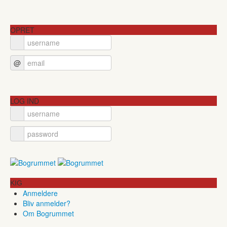
OPRET
@
LOG IND
KIG
Anmeldere
Bliv anmelder?
Om Bogrummet