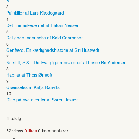
B...
3
Painkiller af Lars Kjædegaard
4
Det finmaskede net af Håkan Nesser
5
Det gode menneske af Keld Conradsen
6
Genfærd. En kærlighedshistorie af Siri Hustvedt
7
No shit, S 3 – De tyvagtige rumvæsner af Lasse Bo Andersen
8
Habitat af Theis Ørntoft
9
Grænseløs af Katja Ranvits
10
Dino på nye eventyr af Søren Jessen
tilfældig
52 views
0 likes
0 kommentarer