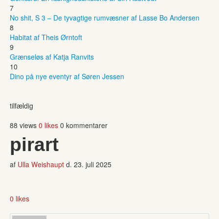
7
No shit, S 3 – De tyvagtige rumvæsner af Lasse Bo Andersen
8
Habitat af Theis Ørntoft
9
Grænseløs af Katja Ranvits
10
Dino på nye eventyr af Søren Jessen
tilfældig
88 views
0 likes
0 kommentarer
pirart
af
Ulla Weishaupt
d.
23. juli 2025
0 likes