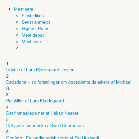
Mest sete
Fleste likes
Bedst anmeldt
Highest Rated
Mest debat
Mest sete
1
Udveje af Lars Bjerregaard Jessen
2
Dødsdømt – 10 fortællinger om dødsdømte danskere af Michael
B...
3
Painkiller af Lars Kjædegaard
4
Det finmaskede net af Håkan Nesser
5
Det gode menneske af Keld Conradsen
6
Genfærd. En kærlighedshistorie af Siri Hustvedt