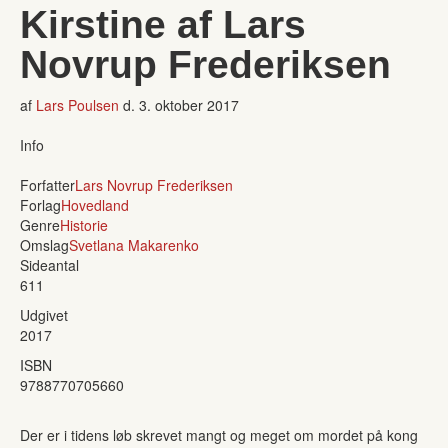
Kirstine af Lars
Novrup Frederiksen
af
Lars Poulsen
d.
3. oktober 2017
Info
Forfatter
Lars Novrup Frederiksen
Forlag
Hovedland
Genre
Historie
Omslag
Svetlana Makarenko
Sideantal
611
Udgivet
2017
ISBN
9788770705660
Der er i tidens løb skrevet mangt og meget om mordet på kong