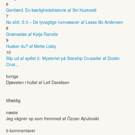
6
Genfærd. En kærlighedshistorie af Siri Hustvedt
7
No shit, S 3 – De tyvagtige rumvæsner af Lasse Bo Andersen
8
Grænseløs af Katja Ranvits
9
Husker du? af Mette Lisby
10
Slip ud af spillet 2- Mysteriet på Starship Crusader af Dustin
Crus...
forrige
Djævelen i hullet af Leif Davidsen
tilfældig
næste
Jeg vågner op som fremmed af Özcan Ajrulovski
0 kommentarer