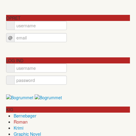
OPRET
@
LOG IND
KIG
Børnebøger
Roman
Krimi
Graphic Novel