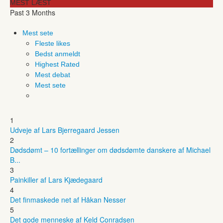
MEST LÆST
Past 3 Months
Mest sete
Fleste likes
Bedst anmeldt
Highest Rated
Mest debat
Mest sete
1
Udveje af Lars Bjerregaard Jessen
2
Dødsdømt – 10 fortællinger om dødsdømte danskere af Michael
B...
3
Painkiller af Lars Kjædegaard
4
Det finmaskede net af Håkan Nesser
5
Det gode menneske af Keld Conradsen