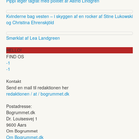
Pippi leger tagfat med politiet af Astrid Lindgren
Kvinderne bag vesten – i skyggen af en rocker af Stine Lukowski
og Christina Ehrenskjöld
Smørklat af Lea Landgreen
HELLO!
FIND OS
-1
-1
Kontakt
Send en mail til redaktionen her
redaktionen / at / bogrummet.dk
Postadresse:
Bogrummet.dk
Dr. Louisesvej 1
9600 Aars
Om Bogrummet
Om Bogrummet.dk