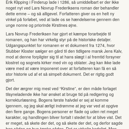
Erik Klipping i Finderup lade i 1286, så umiddelbart er der ikke
noget nyt ved Lars Novrup Frederiksens roman der behandler
dette emne – og så alligevel. Forfatteren giver os en helt ny
vinkel på forløbet, ved at lade os se hændelserne gennem den
unge nonne og priorinde Kirstines øjne.
Lars Novrup Frederiksen har gjort et kæmpe forarbejde til
romanen, og han har virkelig styr på de historiske detaljer.
Udgangspunktet for romanen er et dokument fra 1274, hvor
Stubber Kloster sælger en gård til den tidligere marsk Jens Kalv,
mod at denne forpligter sig til at hans slægt i al fremtid forsyner
klostret og sognets kirker med vin og oblater. Jeg kan ikke lade
være med at være imponeret over at forfatteren kan få en så
stor historie ud af et så simpelt dokument. Det er rigtig godt
gjort.
Det der ærgrer mig mest ved “Kirstine”, er den måde forlaget
tilsyneladende ikke har ønsket at bruge tid på redigering og
korrekturlæsning. Bogens første halvdel er sej at komme
igennem, og jeg skal ærligt indrømme at jeg var ved at opgive
den flere gange. Bogens personer er flade og uden ret meget
karakter, og handlingen bliver fortalt i stedet for at blive vist. Det
er meget, så skete der det, og så skete der det, og derfor sagde
han sådan og hun tænke sådan. Det er virkelig kedeligt. Men