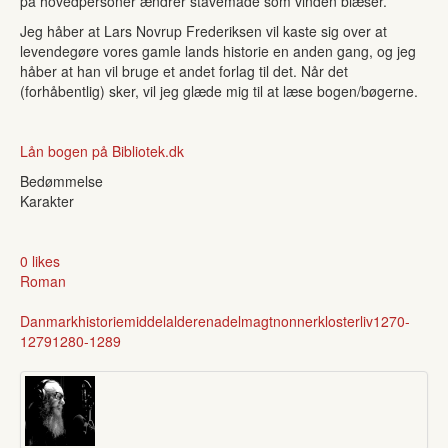
på hovedpersoner ændrer stavemåde som vinden blæser.
Jeg håber at Lars Novrup Frederiksen vil kaste sig over at
levendegøre vores gamle lands historie en anden gang, og jeg
håber at han vil bruge et andet forlag til det. Når det
(forhåbentlig) sker, vil jeg glæde mig til at læse bogen/bøgerne.
Lån bogen på Bibliotek.dk
Bedømmelse
Karakter
0 likes
Roman
Danmark
historie
middelalderen
adel
magt
nonner
klosterliv
1270-
1279
1280-1289