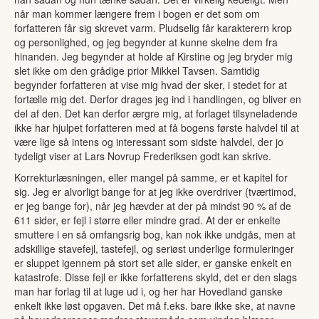
når man kommer længere frem i bogen er det som om
forfatteren får sig skrevet varm. Pludselig får karakterern krop
og personlighed, og jeg begynder at kunne skelne dem fra
hinanden. Jeg begynder at holde af Kirstine og jeg bryder mig
slet ikke om den grådige prior Mikkel Tavsen. Samtidig
begynder forfatteren at vise mig hvad der sker, i stedet for at
fortælle mig det. Derfor drages jeg ind i handlingen, og bliver en
del af den. Det kan derfor ærgre mig, at forlaget tilsyneladende
ikke har hjulpet forfatteren med at få bogens første halvdel til at
være lige så intens og interessant som sidste halvdel, der jo
tydeligt viser at Lars Novrup Frederiksen godt kan skrive.
Korrekturlæsningen, eller mangel på samme, er et kapitel for
sig. Jeg er alvorligt bange for at jeg ikke overdriver (tværtimod,
er jeg bange for), når jeg hævder at der på mindst 90 % af de
611 sider, er fejl i større eller mindre grad. At der er enkelte
smuttere i en så omfangsrig bog, kan nok ikke undgås, men at
adskillige stavefejl, tastefejl, og seriøst underlige formuleringer
er sluppet igennem på stort set alle sider, er ganske enkelt en
katastrofe. Disse fejl er ikke forfatterens skyld, det er den slags
man har forlag til at luge ud i, og her har Hovedland ganske
enkelt ikke løst opgaven. Det må f.eks. bare ikke ske, at navne