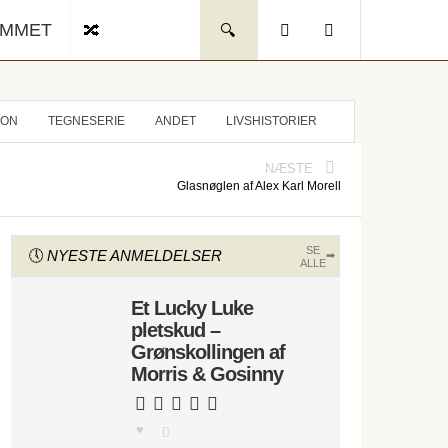
UMMET
ION
TEGNESERIE
ANDET
LIVSHISTORIER
NÆSTE
Glasnøglen af Alex Karl Morell
SE
NYESTE ANMELDELSER
ALLE
Et Lucky Luke
pletskud –
Grønskollingen af
Morris & Gosinny