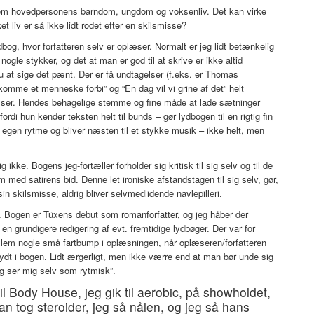
llem hovedpersonens barndom, ungdom og voksenliv. Det kan virke
t liv er så ikke lidt rodet efter en skilsmisse?
og, hvor forfatteren selv er oplæser. Normalt er jeg lidt betænkelig
nogle stykker, og det at man er god til at skrive er ikke altid
 at sige det pænt. Der er få undtagelser (f.eks. er Thomas
omme et menneske forbi” og “En dag vil vi grine af det” helt
elser. Hendes behagelige stemme og fine måde at lade sætninger
ordi hun kender teksten helt til bunds – gør lydbogen til en rigtig fin
n egen rytme og bliver næsten til et stykke musik – ikke helt, men
 ikke. Bogens jeg-fortæller forholder sig kritisk til sig selv og til de
med satirens bid. Denne let ironiske afstandstagen til sig selv, gør,
 skilsmisse, aldrig bliver selvmedlidende navlepilleri.
k”. Bogen er Tüxens debut som romanforfatter, og jeg håber der
 grundigere redigering af evt. fremtidige lydbøger. Der var for
ellem nogle små fartbump i oplæsningen, når oplæseren/forfatteren
lydt i bogen. Lidt ærgerligt, men ikke værre end at man bør unde sig
eg ser mig selv som rytmisk”.
 Body House, jeg gik til aerobic, på showholdet,
an tog steroider, jeg så nålen, og jeg så hans