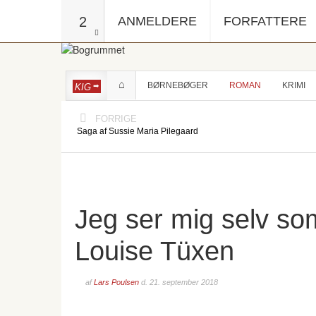
2
ANMELDERE
FORFATTERE
BØRNEBØGER
ROMAN
KRIMI
KIG
FORRIGE
Saga af Sussie Maria Pilegaard
Jeg ser mig selv so
Louise Tüxen
af
Lars Poulsen
d.
21. september 2018