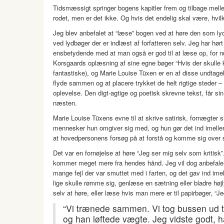
Tidsmæssigt springer bogens kapitler frem og tilbage me
rodet, men er det ikke. Og hvis det endelig skal være, hvilke
Jeg blev anbefalet at “læse” bogen ved at høre den som lydb
ved lydbøger der er indlæst af forfatteren selv. Jeg har hørt 
ensbetydende med at man også er god til at læse op, for nu
Korsgaards oplæsning af sine egne bøger “Hvis der skulle k
fantastiske), og Marie Louise Tüxen er en af disse undtag
flyde sammen og at placere trykket de helt rigtige steder – f
oplevelse. Den digt-agtige og poetisk skrevne tekst, får si
næsten.
Marie Louise Tüxens evne til at skrive satirisk, fornægter sig
mennesker hun omgiver sig med, og hun gør det ind imellem 
at hovedpersonens forsøg på at forstå og komme sig over sin
Det var en fornøjelse at høre “Jeg ser mig selv som kritis
kommer meget mere fra hendes hånd. Jeg vil dog anbefale en
mange fejl der var smuttet med i farten, og det gav ind im
lige skulle rømme sig, genlæse en sætning eller bladre høj
selv at høre, eller læse hvis man mere er til papirbøger, “J
“Vi trænede sammen. Vi tog bussen ud til
og han løftede vægte. Jeg vidste godt, h