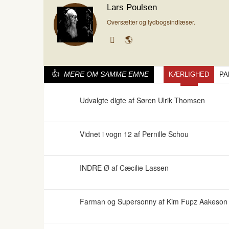
Lars Poulsen
Oversætter og lydbogsindlæser.
MERE OM SAMME EMNE
KÆRLIGHED
PA
Udvalgte digte af Søren Ulrik Thomsen
Vidnet i vogn 12 af Pernille Schou
INDRE Ø af Cæcilie Lassen
Farman og Supersonny af Kim Fupz Aakeson o