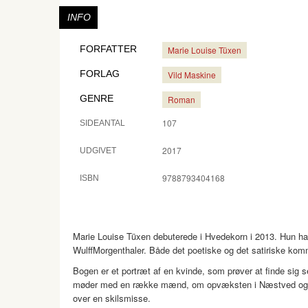
INFO
FORFATTER
Marie Louise Tüxen
FORLAG
Vild Maskine
GENRE
Roman
107
SIDEANTAL
2017
UDGIVET
9788793404168
ISBN
Marie Louise Tüxen debuterede i Hvedekorn i 2013. Hun har 
WulffMorgenthaler. Både det poetiske og det satiriske komm
Bogen er et portræt af en kvinde, som prøver at finde sig 
møder med en række mænd, om opvæksten i Næstved og forh
over en skilsmisse.