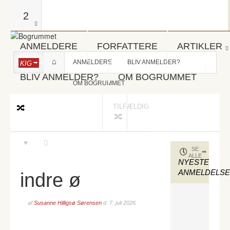
2
ANMELDERE
FORFATTERE
ARTIKLER
ANMELDERE
BLIV ANMELDER?
KIG
BLIV ANMELDER?
OM BOGRUMMET
OM BOGRUMMET
TILFÆLDIG
SE
ALLE
NYESTE
ANMELDELS
indre ø
af
Susanne Hilligsø Sørensen
d.
7. juli 2026