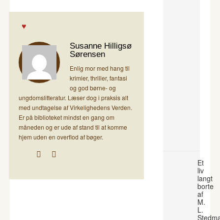
Susanne Hilligsø
Sørensen
Enlig mor med hang til
krimier, thriller, fantasi
og god børne- og
ungdomslitteratur. Læser dog i praksis alt
med undtagelse af Virkelighedens Verden.
Er på biblioteket mindst en gang om
måneden og er ude af stand til at komme
hjem uden en overflod af bøger.
Et
liv
langt
borte
af
M.
L.
Stedm