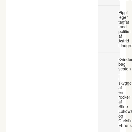
Pippi
leger
tagfat
med
politiet
af
Astrid
Lindgr
Kvinde
bag
vesten
–
i
skygge
af
en
rocker
af
Stine
Lukows
og
Christi
Ehrens