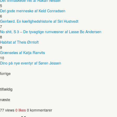
Det finmaskede net af Håkan Nesser
5
Det gode menneske af Keld Conradsen
6
Genfærd. En kærlighedshistorie af Siri Hustvedt
7
No shit, S 3 – De tyvagtige rumvæsner af Lasse Bo Andersen
8
Habitat af Theis Ørntoft
9
Grænseløs af Katja Ranvits
10
Dino på nye eventyr af Søren Jessen
forrige
tilfældig
næste
77 views
0 likes
0 kommentarer