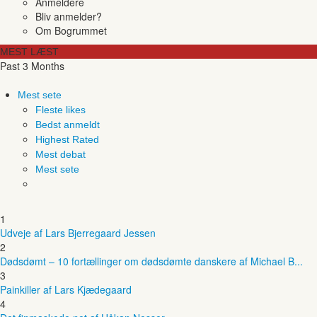
Anmeldere
Bliv anmelder?
Om Bogrummet
MEST LÆST
Past 3 Months
Mest sete
Fleste likes
Bedst anmeldt
Highest Rated
Mest debat
Mest sete
1
Udveje af Lars Bjerregaard Jessen
2
Dødsdømt – 10 fortællinger om dødsdømte danskere af Michael B...
3
Painkiller af Lars Kjædegaard
4