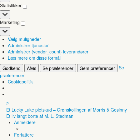
Statistikker
Statistikker
Marketing
Marketing
Vælg muligheder
Administrer tjenester
Administrer {vendor_count} leverandører
Læs mere om disse formål
Se
Godkend
Afvis
Se præferencer
Gem præferencer
præferencer
Cookiepolitik
2
Et Lucky Luke pletskud – Grønskollingen af Morris & Gosinny
Et liv langt borte af M. L. Stedman
Anmeldere
Forfattere