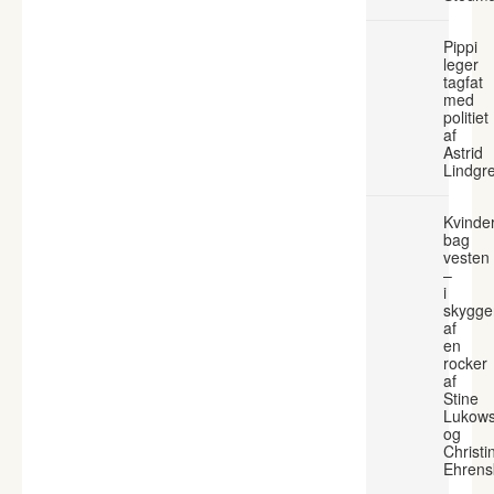
Pippi
leger
tagfat
med
politiet
af
Astrid
Lindgr
Kvinde
bag
vesten
–
i
skygge
af
en
rocker
af
Stine
Lukows
og
Christi
Ehrens