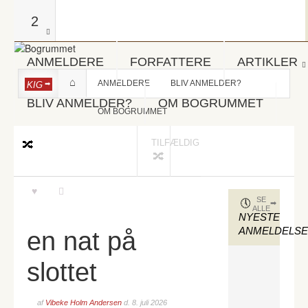
2
ANMELDERE
FORFATTERE
ARTIKLER
ANMELDERE
BLIV ANMELDER?
KIG
BLIV ANMELDER?
OM BOGRUMMET
OM BOGRUMMET
TILFÆLDIG
SE
ALLE
NYESTE
ANMELDELS
en nat på
slottet
af
Vibeke Holm Andersen
d.
8. juli 2026